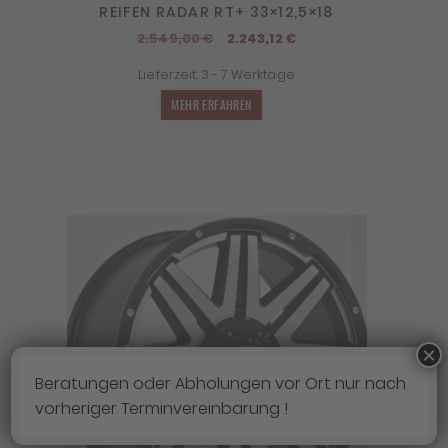
REIFEN RADAR RT+ 33×12,5×18
Ursprünglicher
Aktueller
2.549,00
€
2.243,12
€
Preis
Preis
Lieferzeit:
3 - 7 Werktage
war:
ist:
2.549,00 €
2.243,12 €.
MEHR ERFAHREN
×
Beratungen oder Abholungen vor Ort nur nach
vorheriger Terminvereinbarung !