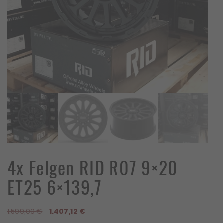
4x Felgen RID R07 9×20
ET25 6×139,7
Ursprünglicher
Aktueller
1.599,00
€
1.407,12
€
Preis
Preis