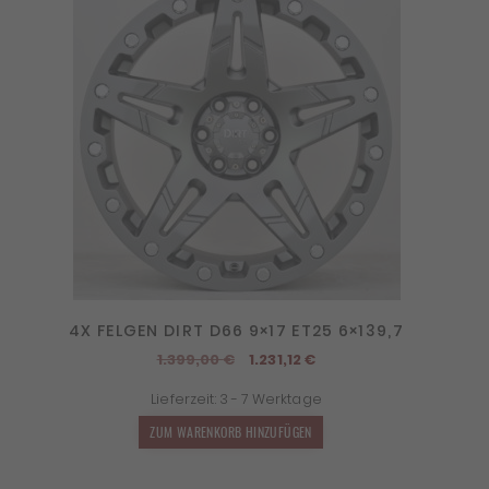
4X FELGEN DIRT D66 9×17 ET25 6×139,7
Ursprünglicher
Aktueller
1.399,00
€
1.231,12
€
Preis
Preis
Lieferzeit:
3 - 7 Werktage
war:
ist:
1.399,00 €
1.231,12 €.
ZUM WARENKORB HINZUFÜGEN