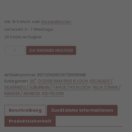
war:
ist:
1.599,00 €
1.407,12 €.
inkl. 19 % MwSt.
exkl.
Versandkosten
Lieferzeit:
3 - 7 Werktage
20 Stück verfügbar
4x
ZUM WARENKORB HINZUFÜGEN
Felgen
RID
R07
9x20
Artikelnummer:
R07209061397251061MB
ET25
Kategorien:
20"
,
DODGE RAM 1500 6 LOCH
,
ESCALADE /
6x139,7
SILVERADO / SUBURBAN / TAHOE / H3 6 LOCH
,
HILUX / DMAX /
Menge
RANGER / AMAROK
,
RID FELGEN
Beschreibung
Zusätzliche Informationen
Produktsicherheit