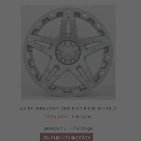
4X FELGEN DIRT D66 9×17 ET25 6×139,7
Ursprünglicher
Aktueller
1.399,00
€
1.231,12
€
Preis
Preis
Lieferzeit:
3 - 7 Werktage
war:
ist:
1.399,00 €
1.231,12 €.
ZUM WARENKORB HINZUFÜGEN