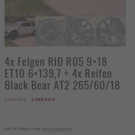
4x Felgen RID R05 9×18
ET10 6×139,7 + 4x Reifen
Black Bear AT2 265/60/18
Ursprünglicher
Aktueller
2.350,00
€
2.068,00
€
Preis
Preis
war:
ist:
2.350,00 €
2.068,00 €.
inkl. 19 % MwSt.
exkl.
Versandkosten