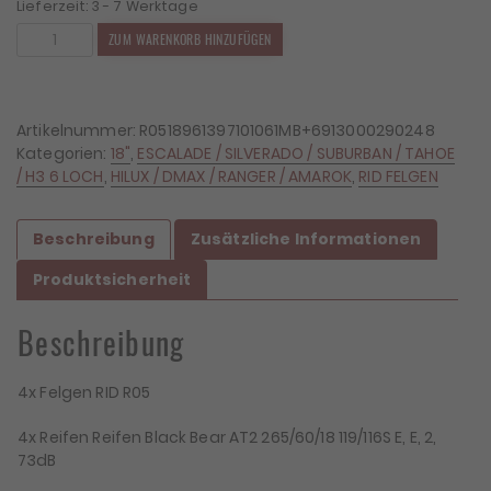
Lieferzeit:
3 - 7 Werktage
4x
ZUM WARENKORB HINZUFÜGEN
Felgen
RID
R05
9x18
Artikelnummer:
R0518961397101061MB+6913000290248
ET10
Kategorien:
18"
,
ESCALADE / SILVERADO / SUBURBAN / TAHOE
6x139,7
/ H3 6 LOCH
,
HILUX / DMAX / RANGER / AMAROK
,
RID FELGEN
+
4x
Beschreibung
Zusätzliche Informationen
Reifen
Black
Produktsicherheit
Bear
AT2
Beschreibung
265/60/18
Menge
4x Felgen RID R05
4x Reifen Reifen Black Bear AT2 265/60/18 119/116S E, E, 2,
73dB