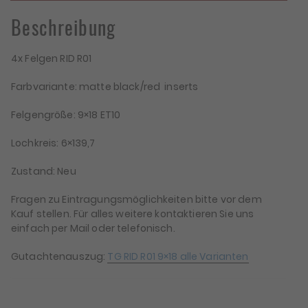
Beschreibung
4x Felgen RID R01
Farbvariante: matte black/red inserts
Felgengröße: 9×18 ET10
Lochkreis: 6×139,7
Zustand: Neu
Fragen zu Eintragungsmöglichkeiten bitte vor dem
Kauf stellen. Für alles weitere kontaktieren Sie uns
einfach per Mail oder telefonisch.
Gutachtenauszug:
TG RID R01 9×18 alle Varianten