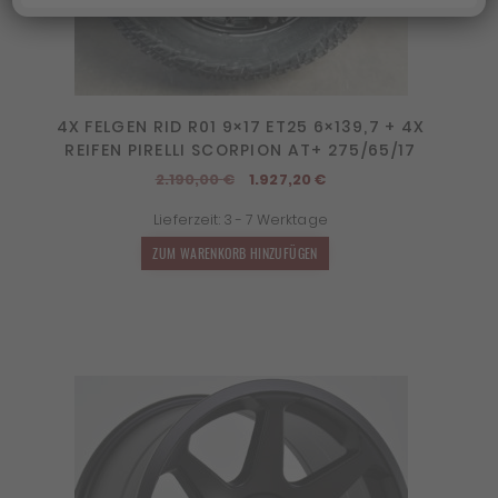
4X FELGEN RID R01 9×17 ET25 6×139,7 + 4X
REIFEN PIRELLI SCORPION AT+ 275/65/17
Ursprünglicher
Aktueller
2.190,00
€
1.927,20
€
Preis
Preis
Lieferzeit:
3 - 7 Werktage
war:
ist:
2.190,00 €
1.927,20 €.
ZUM WARENKORB HINZUFÜGEN