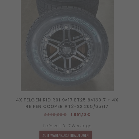
4X FELGEN RID R01 9×17 ET25 6×139,7 + 4X
REIFEN COOPER AT3-S2 265/65/17
Ursprünglicher
Aktueller
2.149,00
€
1.891,12
€
Preis
Preis
Lieferzeit:
3 - 7 Werktage
war:
ist:
2.149,00 €
1.891,12 €.
ZUM WARENKORB HINZUFÜGEN