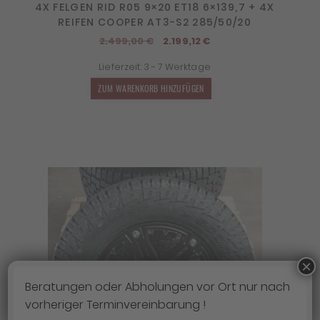
4X FELGEN RID R05 9×20 ET18 6×139,7 + 4X
REIFEN COOPER AT3-S2 285/50/20
Ursprünglicher
Aktueller
2.499,00
€
2.199,12
€
Preis
Preis
Lieferzeit:
3 - 7 Werktage
war:
ist:
2.499,00 €
2.199,12 €.
ZUM WARENKORB HINZUFÜGEN
×
Beratungen oder Abholungen vor Ort nur nach
vorheriger Terminvereinbarung !