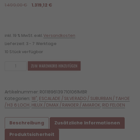
Ursprünglicher
Aktueller
1.499,00
€
1.319,12
€
Preis
Preis
war:
ist:
1.499,00 €
1.319,12 €.
inkl. 19 % MwSt.
exkl.
Versandkosten
Lieferzeit:
3 - 7 Werktage
10 Stück verfügbar
4x
ZUM WARENKORB HINZUFÜGEN
Felgen
RID
R01
9x18
Artikelnummer:
R0118961397101061MBR
ET10
Kategorien:
18"
,
ESCALADE / SILVERADO / SUBURBAN / TAHOE
6x139,7
/ H3 6 LOCH
,
HILUX / DMAX / RANGER / AMAROK
,
RID FELGEN
Menge
Beschreibung
Zusätzliche Informationen
Produktsicherheit