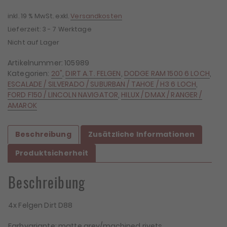
inkl. 19 % MwSt.
exkl.
Versandkosten
Lieferzeit:
3 - 7 Werktage
Nicht auf Lager
Artikelnummer:
105989
Kategorien:
20"
,
DIRT A.T. FELGEN
,
DODGE RAM 1500 6 LOCH
,
ESCALADE / SILVERADO / SUBURBAN / TAHOE / H3 6 LOCH
,
FORD F150 / LINCOLN NAVIGATOR
,
HILUX / DMAX / RANGER /
AMAROK
Beschreibung
Zusätzliche Informationen
Produktsicherheit
Beschreibung
4x Felgen Dirt D88
Farbvariante: matte grey/machined rivets