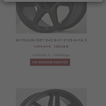
4X FELGEN DIRT D42 9×17 ET25 6×114,3
Ursprünglicher
Aktueller
1.399,00
€
1.231,12
€
Preis
Preis
Lieferzeit:
3 - 7 Werktage
war:
ist:
1.399,00 €
1.231,12 €.
ZUM WARENKORB HINZUFÜGEN