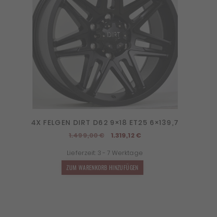
4X FELGEN DIRT D62 9×18 ET25 6×139,7
Ursprünglicher
Aktueller
1.499,00
€
1.319,12
€
Preis
Preis
Lieferzeit:
3 - 7 Werktage
war:
ist:
1.499,00 €
1.319,12 €.
ZUM WARENKORB HINZUFÜGEN