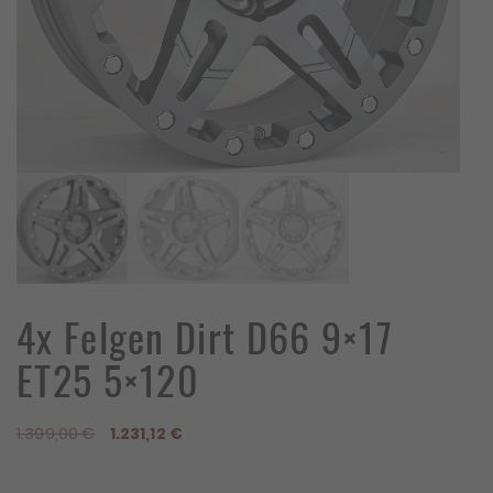
4x Felgen Dirt D66 9×17
ET25 5×120
Ursprünglicher
Aktueller
1.399,00
€
1.231,12
€
Preis
Preis
war:
ist: