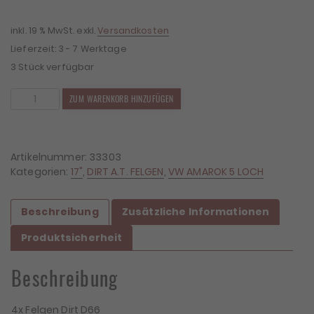
1.399,00 €
1.231,12 €.
inkl. 19 % MwSt.
exkl.
Versandkosten
Lieferzeit:
3 - 7 Werktage
3 Stück verfügbar
4x
ZUM WARENKORB HINZUFÜGEN
Felgen
Dirt
D66
9x17
Artikelnummer:
33303
ET25
Kategorien:
17"
,
DIRT A.T. FELGEN
,
VW AMAROK 5 LOCH
5x120
Menge
Beschreibung
Zusätzliche Informationen
Produktsicherheit
Beschreibung
4x Felgen Dirt D66