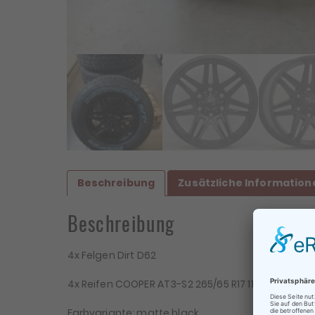
Beschreibung
Zusätzliche Information
Beschreibung
4x Felgen Dirt D62
4x Reifen COOPER AT3-S2 265/65 R17 112T XL – D, C,
Be
Farbvariante: matte black