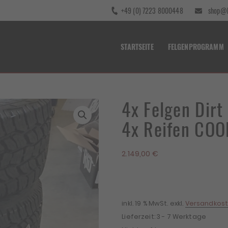
+49 (0) 7223 8000448
shop@b
STARTSEITE
FELGENPROGRAMM
4x Felgen Dir
4x Reifen CO
2.149,00
€
inkl. 19 % MwSt.
exkl.
Versandkos
Lieferzeit:
3 - 7 Werktage