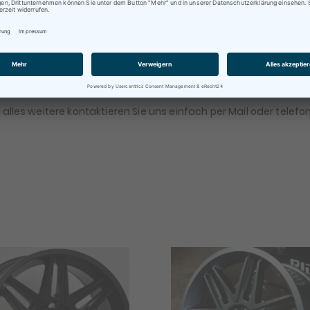
rminvereinbarung !
alles weitere kontaktieren Sie uns einfach per Mail oder telefo