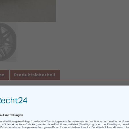
en
Produktsicherheit
 B, 72dB OWL
ratungen oder Abholungen vor Ort nur nach vorheriger