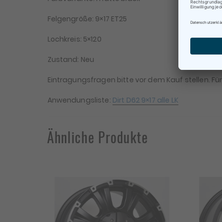
Te
Felgengröße: 9×17 ET25
Lochkreis: 5×120
Zustand: Neu
Eintragungsfragen bitte vor dem Kauf stellen. Für 
Anwendungsliste:
Dirt D62 9×17 alle LK
Ähnliche Produkte