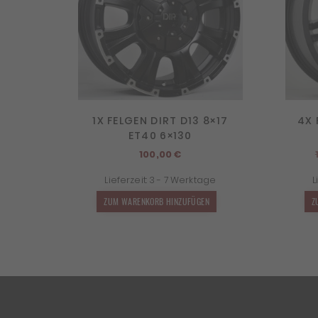
1X FELGEN DIRT D13 8×17
4X 
ET40 6×130
100,00
€
Lieferzeit:
3 - 7 Werktage
L
ZUM WARENKORB HINZUFÜGEN
Z