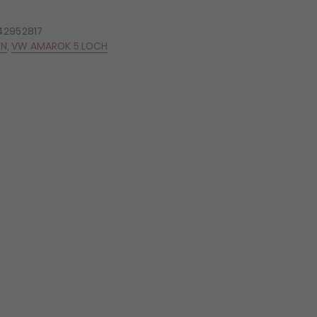
42952817
EN
,
VW AMAROK 5 LOCH