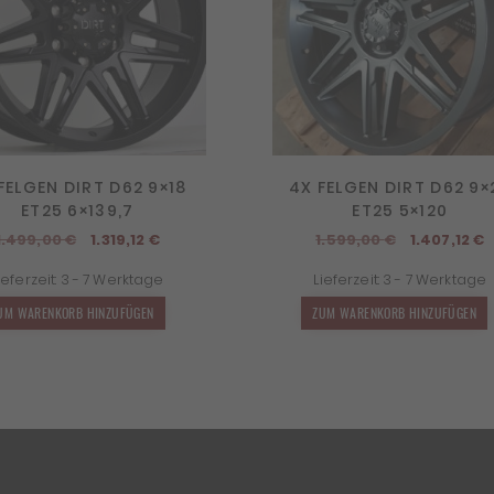
FELGEN DIRT D62 9×18
4X FELGEN DIRT D62 9×
ET25 6×139,7
ET25 5×120
Ursprünglicher
Aktueller
Ursprüngl
A
1.499,00
€
1.319,12
€
1.599,00
€
1.407,12
€
Preis
Preis
Preis
P
ieferzeit:
3 - 7 Werktage
Lieferzeit:
3 - 7 Werktage
war:
ist:
war:
i
1.499,00 €
1.319,12 €.
1.599,00 €
1
UM WARENKORB HINZUFÜGEN
ZUM WARENKORB HINZUFÜGEN