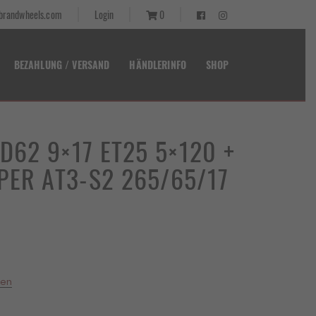
randwheels.com
Login
0
BEZAHLUNG / VERSAND
HÄNDLERINFO
SHOP
t D62 9×17 ET25 5×120 +
OPER AT3-S2 265/65/17
ten