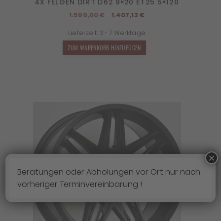
4X FELGEN DIRT D62 9×20 ET25 5×120
Ursprünglicher
Aktueller
1.599,00
€
1.407,12
€
Preis
Preis
Lieferzeit:
3 - 7 Werktage
war:
ist:
1.599,00 €
1.407,12 €.
ZUM WARENKORB HINZUFÜGEN
×
Beratungen oder Abholungen vor Ort nur nach
vorheriger Terminvereinbarung !