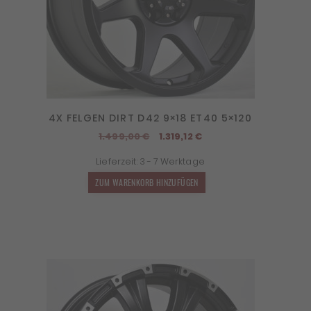
4X FELGEN DIRT D42 9×18 ET40 5×120
Ursprünglicher
Aktueller
1.499,00
€
1.319,12
€
Preis
Preis
Lieferzeit:
3 - 7 Werktage
war:
ist:
1.499,00 €
1.319,12 €.
ZUM WARENKORB HINZUFÜGEN