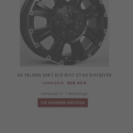
4X FELGEN DIRT D13 8×17 ET40 5×118/130
Ursprünglicher
Aktueller
1.349,00
€
809,40
€
Preis
Preis
Lieferzeit:
3 - 7 Werktage
war:
ist:
1.349,00 €
809,40 €.
ZUM WARENKORB HINZUFÜGEN