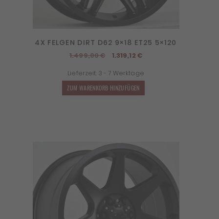
4X FELGEN DIRT D62 9×18 ET25 5×120
Ursprünglicher
Aktueller
1.499,00
€
1.319,12
€
Preis
Preis
Lieferzeit:
3 - 7 Werktage
war:
ist:
1.499,00 €
1.319,12 €.
ZUM WARENKORB HINZUFÜGEN