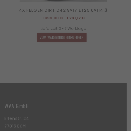
4X FELGEN DIRT D42 9×17 ET25 6×114,3
Ursprünglicher
Aktueller
1.399,00
€
1.231,12
€
Preis
Preis
Lieferzeit:
3 - 7 Werktage
war:
ist:
1.399,00 €
1.231,12 €.
ZUM WARENKORB HINZUFÜGEN
WVA GmbH
Erlenstr. 24
77815 Bühl