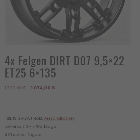
4x Felgen DIRT D07 9,5×22
ET25 6×135
Ursprünglicher
Aktueller
1.790,00
€
1.074,00
€
Preis
Preis
war:
ist:
1.790,00 €
1.074,00 €.
inkl. 19 % MwSt.
exkl.
Versandkosten
Lieferzeit:
3 - 7 Werktage
5 Stück verfügbar