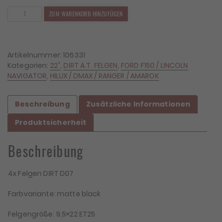
4x
ZUM WARENKORB HINZUFÜGEN
Felgen
DIRT
D07
9,5x22
Artikelnummer:
106331
ET25
Kategorien:
22"
,
DIRT A.T. FELGEN
,
FORD F150 / LINCOLN
6x135
NAVIGATOR
,
HILUX / DMAX / RANGER / AMAROK
Menge
Beschreibung
Zusätzliche Informationen
Produktsicherheit
Beschreibung
4x Felgen DIRT D07
Farbvariante: matte black
Felgengröße: 9,5×22 ET25