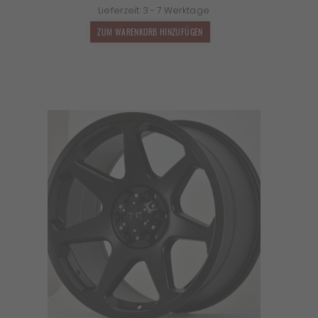
Lieferzeit:
3 - 7 Werktage
war:
ist:
1.499,00 €
1.319,12 €.
ZUM WARENKORB HINZUFÜGEN