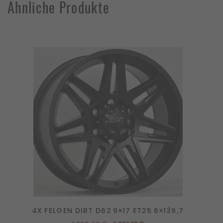
Ähnliche Produkte
4X FELGEN DIRT D62 9×17 ET25 6×139,7