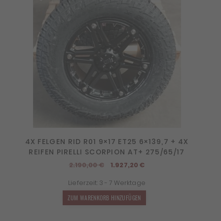
4X FELGEN RID R01 9×17 ET25 6×139,7 + 4X
REIFEN PIRELLI SCORPION AT+ 275/65/17
Ursprünglicher
Aktueller
2.190,00
€
1.927,20
€
Preis
Preis
Lieferzeit:
3 - 7 Werktage
war:
ist:
2.190,00 €
1.927,20 €.
ZUM WARENKORB HINZUFÜGEN