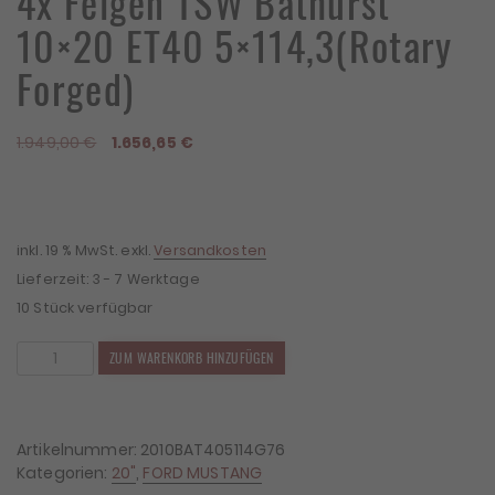
4x Felgen TSW Bathurst
10×20 ET40 5×114,3(Rotary
Forged)
Ursprünglicher
Aktueller
1.949,00
€
1.656,65
€
Preis
Preis
war:
ist:
1.949,00 €
1.656,65 €.
inkl. 19 % MwSt.
exkl.
Versandkosten
Lieferzeit:
3 - 7 Werktage
10 Stück verfügbar
4x
ZUM WARENKORB HINZUFÜGEN
Felgen
TSW
Bathurst
10x20
Artikelnummer:
2010BAT405114G76
ET40
Kategorien:
20"
,
FORD MUSTANG
5x114,3(Rotary