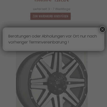
Ursprünglicher
Aktueller
1.399,00
€
1.231,12
€
Preis
Preis
Lieferzeit:
3 - 7 Werktage
war:
ist:
1.399,00 €
1.231,12 €.
ZUM WARENKORB HINZUFÜGEN
×
Beratungen oder Abholungen vor Ort nur nach
vorheriger Terminvereinbarung !