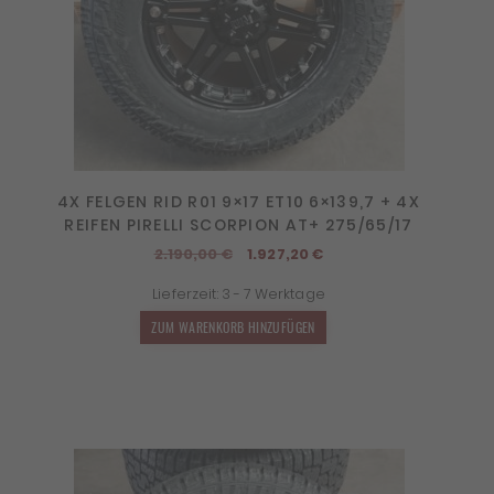
4X FELGEN RID R01 9×17 ET10 6×139,7 + 4X
REIFEN PIRELLI SCORPION AT+ 275/65/17
Ursprünglicher
Aktueller
2.190,00
€
1.927,20
€
Preis
Preis
Lieferzeit:
3 - 7 Werktage
war:
ist:
2.190,00 €
1.927,20 €.
ZUM WARENKORB HINZUFÜGEN