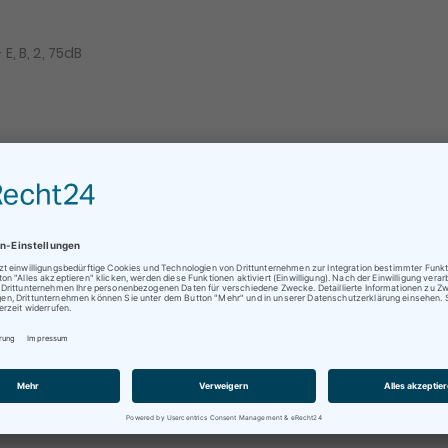
E, B, 2, 75dB
Kauf stellen. Für alles weitere kontaktieren Sie uns einfach per
ratungen oder Abholungen vor Ort nur nach vorheriger
rminvereinbarung !