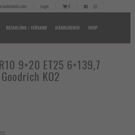
randwheels.com
Login
0
BEZAHLUNG / VERSAND
HÄNDLERINFO
SHOP
 R10 9×20 ET25 6×139,7
F Goodrich KO2
ler
10 €.
ten