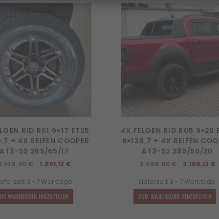
LGEN RID R01 9×17 ET25
4X FELGEN RID R05 9×20 
9,7 + 4X REIFEN COOPER
6×139,7 + 4X REIFEN CO
AT3-S2 265/65/17
AT3-S2 285/50/20
Ursprünglicher
Aktueller
Ursprüngl
A
2.149,00
€
1.891,12
€
2.499,00
€
2.199,12
€
Preis
Preis
Preis
P
ieferzeit:
3 - 7 Werktage
Lieferzeit:
3 - 7 Werktage
war:
ist:
war:
i
2.149,00 €
1.891,12 €.
2.499,00 
2
UM WARENKORB HINZUFÜGEN
ZUM WARENKORB HINZUFÜGEN