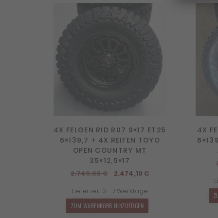
4X FELGEN RID R07 9×17 ET25
4X FE
6×139,7 + 4X REIFEN TOYO
6×13
OPEN COUNTRY MT
35×12,5×17
Ursprünglicher
Aktueller
2.749,00
€
2.474,10
€
L
Preis
Preis
Lieferzeit:
3 - 7 Werktage
war:
ist:
Z
2.749,00 €
2.474,10 €.
ZUM WARENKORB HINZUFÜGEN