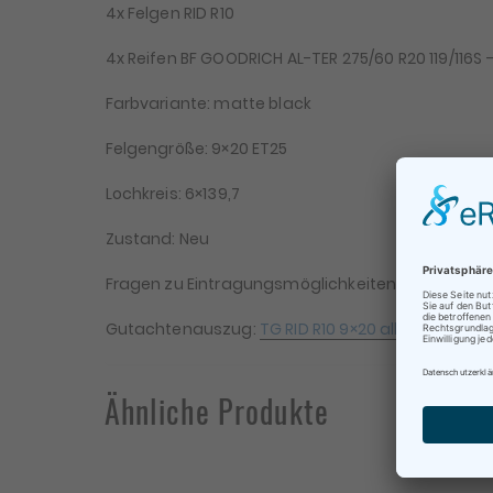
4x Felgen RID R10
4x Reifen BF GOODRICH AL-TER 275/60 R20 119/116S – 
Farbvariante: matte black
Felgengröße: 9×20 ET25
Lochkreis: 6×139,7
Zustand: Neu
Fragen zu Eintragungsmöglichkeiten bitte vor dem 
Be
Gutachtenauszug:
TG RID R10 9×20 alle Varianten
Te
Ähnliche Produkte