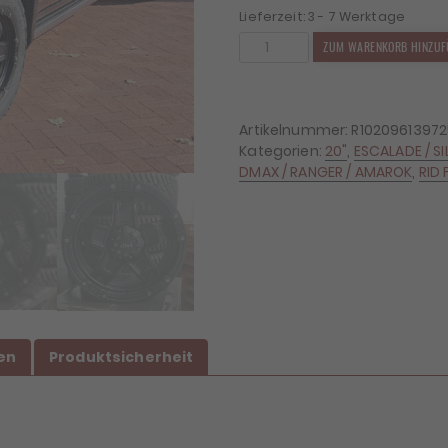
Lieferzeit:
3 - 7 Werktage
4x
ZUM WARENKORB HINZUF
Felgen
RID
R10
9x20
Artikelnummer:
R1020961397
ET25
Kategorien:
20"
,
ESCALADE / S
6x139,7
DMAX / RANGER / AMAROK
,
RID 
+
4x
Reifen
BF
Goodrich
KO2
275/60/20
Menge
en
Produktsicherheit