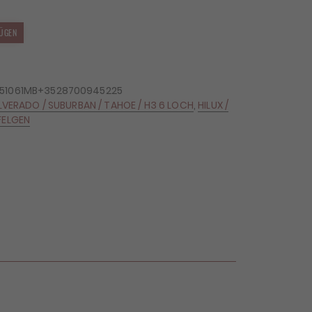
ÜGEN
251061MB+3528700945225
ILVERADO / SUBURBAN / TAHOE / H3 6 LOCH
,
HILUX /
FELGEN