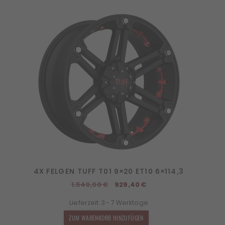
4X FELGEN TUFF T01 9×20 ET10 6×114,3
Ursprünglicher
Aktueller
1.549,00
€
929,40
€
Preis
Preis
Lieferzeit:
3 - 7 Werktage
war:
ist:
1.549,00 €
929,40 €.
ZUM WARENKORB HINZUFÜGEN