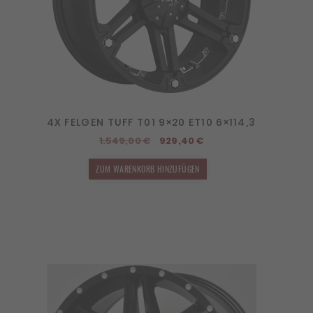
4X FELGEN TUFF T01 9×20 ET10 6×114,3
Ursprünglicher
Aktueller
1.549,00
€
929,40
€
Preis
Preis
ZUM WARENKORB HINZUFÜGEN
war:
ist:
1.549,00 €
929,40 €.