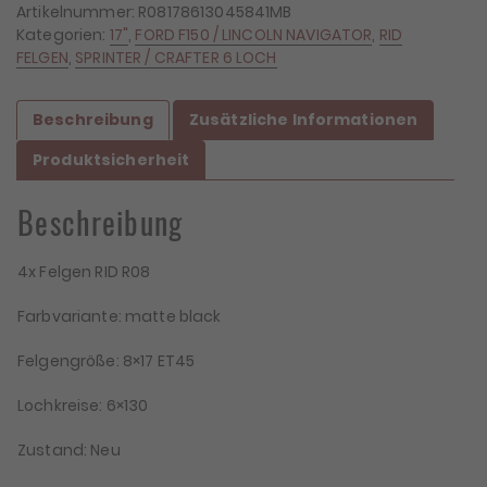
Artikelnummer:
R08178613045841MB
Kategorien:
17"
,
FORD F150 / LINCOLN NAVIGATOR
,
RID
FELGEN
,
SPRINTER / CRAFTER 6 LOCH
Beschreibung
Zusätzliche Informationen
Produktsicherheit
Beschreibung
4x Felgen RID R08
Farbvariante: matte black
Felgengröße: 8×17 ET45
Lochkreise: 6×130
Zustand: Neu