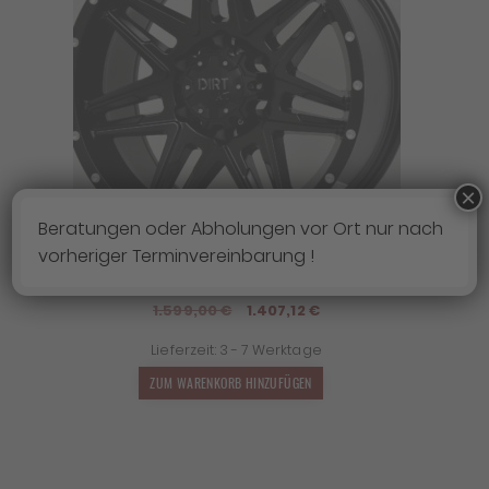
×
Beratungen oder Abholungen vor Ort nur nach
vorheriger Terminvereinbarung !
4X FELGEN DIRT D62 9×20 ET25 6×114,3
Ursprünglicher
Aktueller
1.599,00
€
1.407,12
€
Preis
Preis
Lieferzeit:
3 - 7 Werktage
war:
ist:
1.599,00 €
1.407,12 €.
ZUM WARENKORB HINZUFÜGEN