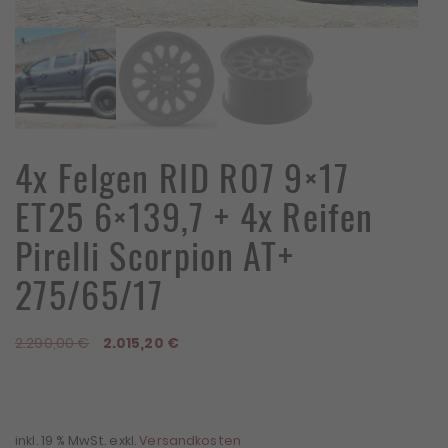
4x Felgen RID R07 9×17
ET25 6×139,7 + 4x Reifen
Pirelli Scorpion AT+
275/65/17
Ursprünglicher
Aktueller
2.290,00
€
2.015,20
€
Preis
Preis
war:
ist:
2.290,00 €
2.015,20 €.
inkl. 19 % MwSt.
exkl.
Versandkosten