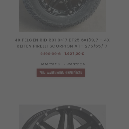
4X FELGEN RID R01 9×17 ET25 6×139,7 + 4X
REIFEN PIRELLI SCORPION AT+ 275/65/17
Ursprünglicher
Aktueller
2.190,00
€
1.927,20
€
Preis
Preis
Lieferzeit:
3 - 7 Werktage
war:
ist:
2.190,00 €
1.927,20 €.
ZUM WARENKORB HINZUFÜGEN