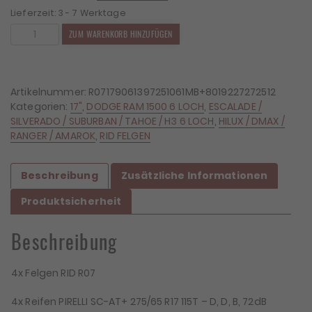
Lieferzeit:
3 - 7 Werktage
4x
ZUM WARENKORB HINZUFÜGEN
Felgen
RID
R07
9x17
Artikelnummer:
R07179061397251061MB+8019227272512
ET25
Kategorien:
17"
,
DODGE RAM 1500 6 LOCH
,
ESCALADE /
6x139,7
SILVERADO / SUBURBAN / TAHOE / H3 6 LOCH
,
HILUX / DMAX /
+
RANGER / AMAROK
,
RID FELGEN
4x
Reifen
Beschreibung
Zusätzliche Informationen
Pirelli
Scorpion
Produktsicherheit
AT+
275/65/17
Beschreibung
Menge
4x Felgen RID R07
4x Reifen PIRELLI SC-AT+ 275/65 R17 115T – D, D, B, 72dB