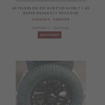
4X FELGEN RID R01 9×18 ET25 6×139,7 + 4X
REIFEN RADAR RT+ 33×12,5×18
Ursprünglicher
Aktueller
2.549,00
€
2.243,12
€
Preis
Preis
Lieferzeit:
3 - 7 Werktage
war:
ist:
2.549,00 €
2.243,12 €.
MEHR ERFAHREN