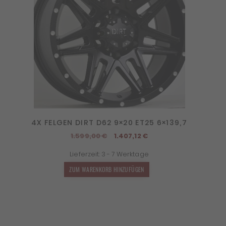
4X FELGEN DIRT D62 9×20 ET25 6×139,7
Ursprünglicher
Aktueller
1.599,00
€
1.407,12
€
Preis
Preis
Lieferzeit:
3 - 7 Werktage
war:
ist:
1.599,00 €
1.407,12 €.
ZUM WARENKORB HINZUFÜGEN