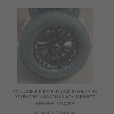
4X FELGEN RID R01 9×17 ET25 6×139,7 + 4X
REIFEN PIRELLI SCORPION AT+ 275/65/17
Ursprünglicher
Aktueller
2.190,00
€
1.927,20
€
Preis
Preis
Lieferzeit:
3 - 7 Werktage
war:
ist: