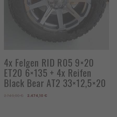
4x Felgen RID R05 9×20
ET20 6×135 + 4x Reifen
Black Bear AT2 33×12,5×20
Ursprünglicher
Aktueller
2.749,00
€
2.474,10
€
Preis
Preis
war:
ist:
2.749,00 €
2.474,10 €.