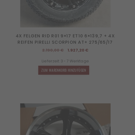
4X FELGEN RID R01 9×17 ET10 6×139,7 + 4X
REIFEN PIRELLI SCORPION AT+ 275/65/17
Ursprünglicher
Aktueller
2.190,00
€
1.927,20
€
Preis
Preis
Lieferzeit:
3 - 7 Werktage
war:
ist:
2.190,00 €
1.927,20 €.
ZUM WARENKORB HINZUFÜGEN