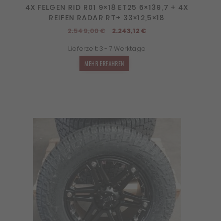
4X FELGEN RID R01 9×18 ET25 6×139,7 + 4X
REIFEN RADAR RT+ 33×12,5×18
Ursprünglicher
Aktueller
2.549,00
€
2.243,12
€
Preis
Preis
Lieferzeit:
3 - 7 Werktage
war:
ist:
2.549,00 €
2.243,12 €.
MEHR ERFAHREN