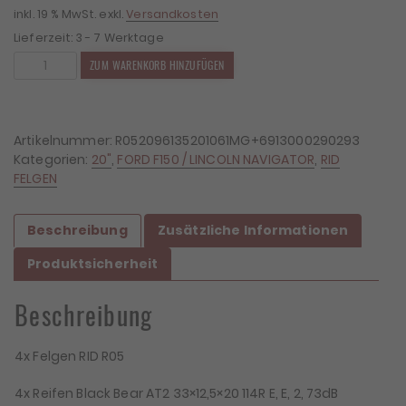
inkl. 19 % MwSt.
exkl.
Versandkosten
Lieferzeit:
3 - 7 Werktage
4x
ZUM WARENKORB HINZUFÜGEN
Felgen
RID
R05
9x20
Artikelnummer:
R052096135201061MG+6913000290293
ET20
Kategorien:
20"
,
FORD F150 / LINCOLN NAVIGATOR
,
RID
6x135
FELGEN
+
4x
Beschreibung
Zusätzliche Informationen
Reifen
Black
Produktsicherheit
Bear
AT2
Beschreibung
33x12,5x20
Menge
4x Felgen RID R05
4x Reifen Black Bear AT2 33×12,5×20 114R E, E, 2, 73dB