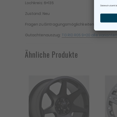
Lochkreis: 6×135
Zustand: Neu
Fragen zu Eintragungsmöglichkeiten bitte vor dem 
Gutachtenauszug:
TG RID R05 9×20 alle Variante
Ähnliche Produkte