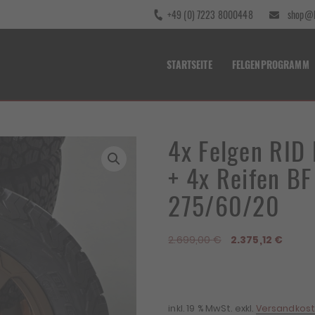
+49 (0) 7223 8000448
shop@b
STARTSEITE
FELGENPROGRAMM
4x Felgen RID
+ 4x Reifen B
275/60/20
Ursprünglicher
Aktuel
2.699,00
€
2.375,12
€
Preis
Preis
war:
ist:
2.699,00 €
2.375,1
inkl. 19 % MwSt.
exkl.
Versandkos