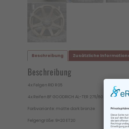
Beschreibung
Zusätzliche Information
Beschreibung
4x Felgen RID R05
4x Reifen BF GOODRICH AL-TER 275/60 R20 119/116S – 
Farbvariante: matte dark bronze
Be
Felgengröße: 9×20 ET20
Te