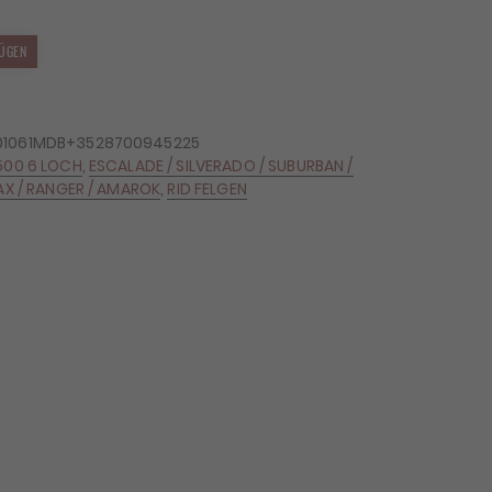
ÜGEN
01061MDB+3528700945225
500 6 LOCH
,
ESCALADE / SILVERADO / SUBURBAN /
AX / RANGER / AMAROK
,
RID FELGEN