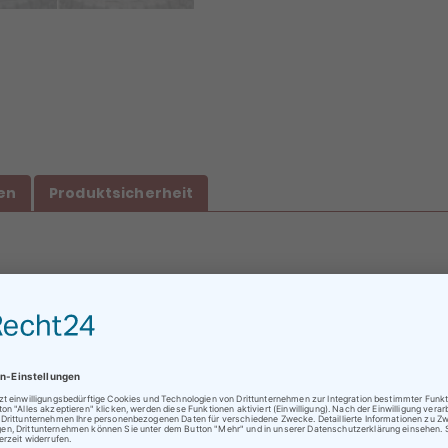
en
Produktsicherheit
E, B, 2, 75dB
ratungen oder Abholungen vor Ort nur nach vorheriger
rminvereinbarung !