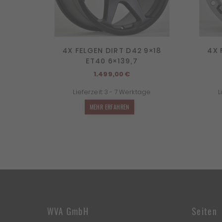
4X FELGEN DIRT D42 9×18
4X 
ET40 6×139,7
1.499,00
€
Lieferzeit:
3 - 7 Werktage
L
MEHR ERFAHREN
WVA GmbH
Seiten