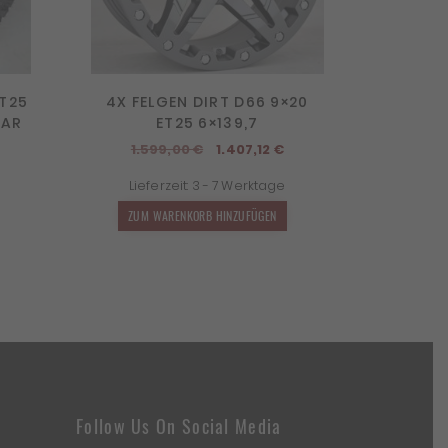
ET25
4X FELGEN DIRT D66 9×20
DAR
ET25 6×139,7
Ursprünglicher
Aktueller
1.599,00
€
1.407,12
€
icher
Aktueller
Preis
Preis
Lieferzeit:
3 - 7 Werktage
Preis
war:
ist:
st:
1.599,00 €
1.407,12 €.
ZUM WARENKORB HINZUFÜGEN
€
.243,12 €.
Follow Us On Social Media