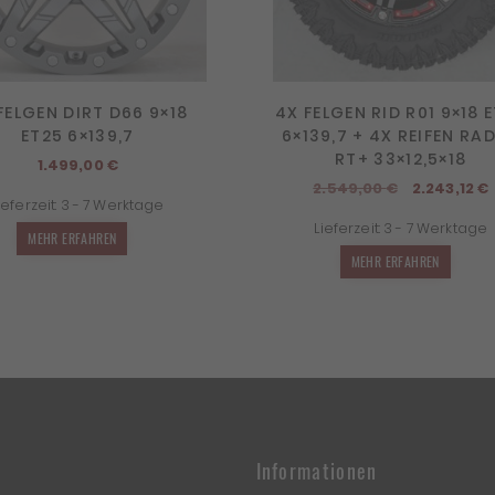
FELGEN DIRT D66 9×18
4X FELGEN RID R01 9×18 
ET25 6×139,7
6×139,7 + 4X REIFEN RA
RT+ 33×12,5×18
1.499,00
€
Ursprüngl
2.549,00
€
2.243,12
€
ieferzeit:
3 - 7 Werktage
Preis
Lieferzeit:
3 - 7 Werktage
war:
i
MEHR ERFAHREN
2.549,00 
2
MEHR ERFAHREN
Informationen