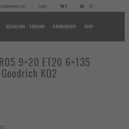
randwheels.com
Login
0
BEZAHLUNG / VERSAND
HÄNDLERINFO
SHOP
 R05 9×20 ET20 6×135
F Goodrich KO2
ler
2 €.
ten