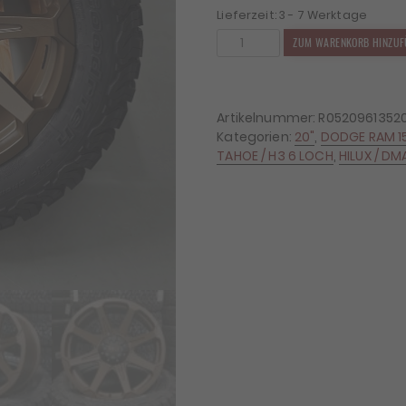
Lieferzeit:
3 - 7 Werktage
4x
ZUM WARENKORB HINZUF
Felgen
RID
R05
9x20
Artikelnummer:
R0520961352
ET20
Kategorien:
20"
,
DODGE RAM 1
6x135
TAHOE / H3 6 LOCH
,
HILUX / DM
+
4x
Reifen
BF
Goodrich
KO2
275/60/20
Menge