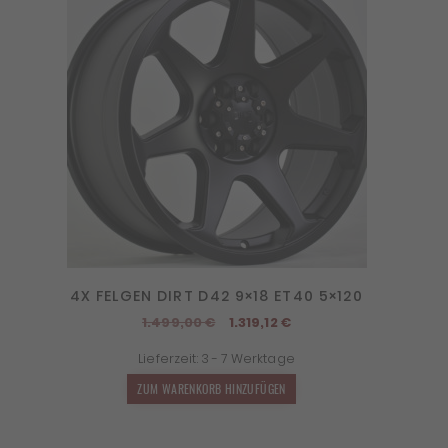
4X FELGEN DIRT D42 9×18 ET40 5×120
Ursprünglicher
Aktueller
1.499,00
€
1.319,12
€
Preis
Preis
Lieferzeit:
3 - 7 Werktage
war:
ist:
1.499,00 €
1.319,12 €.
ZUM WARENKORB HINZUFÜGEN