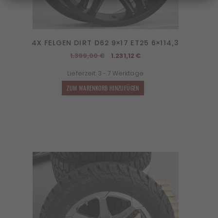
4X FELGEN DIRT D62 9×17 ET25 6×114,3
Ursprünglicher
Aktueller
1.399,00
€
1.231,12
€
Preis
Preis
Lieferzeit:
3 - 7 Werktage
war:
ist:
1.399,00 €
1.231,12 €.
ZUM WARENKORB HINZUFÜGEN