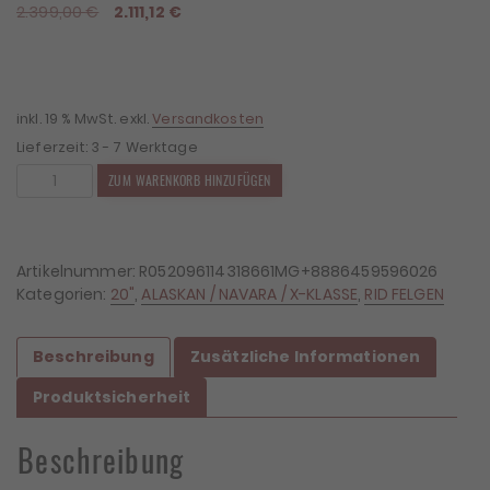
Ursprünglicher
Aktueller
2.399,00
€
2.111,12
€
Preis
Preis
war:
ist:
2.399,00 €
2.111,12 €.
inkl. 19 % MwSt.
exkl.
Versandkosten
Lieferzeit:
3 - 7 Werktage
4x
ZUM WARENKORB HINZUFÜGEN
Felgen
RID
R05
9x20
Artikelnummer:
R052096114318661MG+8886459596026
ET18
Kategorien:
20"
,
ALASKAN / NAVARA / X-KLASSE
,
RID FELGEN
6x114,3
+
Beschreibung
Zusätzliche Informationen
4x
Reifen
Produktsicherheit
Radar
RT+
Beschreibung
285/50/20
Menge