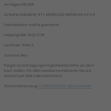
4x Felgen RID R05
4x Reifen RADAR RE-RT+ 285/50 R20 119/116Q M+S P.O.R.
Farbvariante: matte gunmetal
Felgengröße: 9×20 ET18
Lochkreis: 6×114,3
Zustand: Neu
Fragen zu Eintragungsmöglichkeiten bitte vor dem
Kauf stellen. Für alles weitere kontaktieren Sie uns
einfach per Mail oder telefonisch.
Gutachtenauszug:
TG RID R05 9×20 alle Varianten