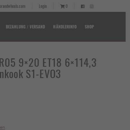
randwheels.com
Login
0
BEZAHLUNG / VERSAND
HÄNDLERINFO
SHOP
 R05 9×20 ET18 6×114,3
ankook S1-EVO3
er
 €.
ten