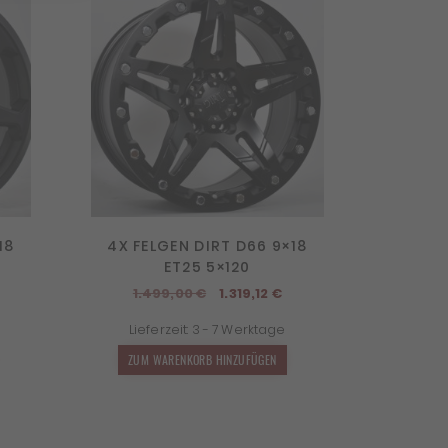
18
4X FELGEN DIRT D66 9×18
ET25 5×120
icher
ktueller
Ursprünglicher
Aktueller
1.499,00
€
1.319,12
€
reis
Preis
Preis
Lieferzeit:
3 - 7 Werktage
t:
war:
ist:
.319,12 €.
1.499,00 €
1.319,12 €.
ZUM WARENKORB HINZUFÜGEN