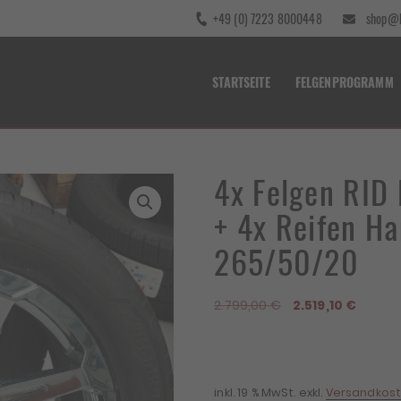
+49 (0) 7223 8000448
shop@b
STARTSEITE
FELGENPROGRAMM
4x Felgen RID
+ 4x Reifen H
265/50/20
Ursprünglicher
Aktuell
2.799,00
€
2.519,10
€
Preis
Preis
war:
ist:
2.799,00 €
2.519,10
inkl. 19 % MwSt.
exkl.
Versandkos