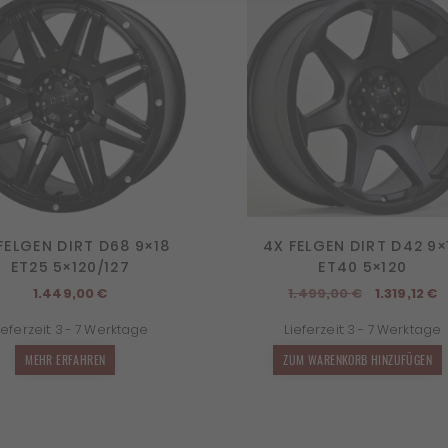
FELGEN DIRT D68 9×18
4X FELGEN DIRT D42 9×
ET25 5×120/127
ET40 5×120
Ursprüngl
A
1.449,00
€
1.499,00
€
1.319,12
€
Preis
P
ieferzeit:
3 - 7 Werktage
Lieferzeit:
3 - 7 Werktage
war:
is
1.499,00 €
1
MEHR ERFAHREN
ZUM WARENKORB HINZUFÜGEN