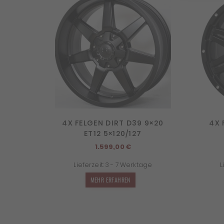
4X FELGEN DIRT D39 9×20
4X 
ET12 5×120/127
1.599,00
€
Lieferzeit:
3 - 7 Werktage
L
MEHR ERFAHREN