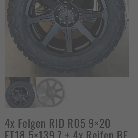
4x Felgen RID R05 9×20
ET18 5×139,7 + 4x Reifen BF