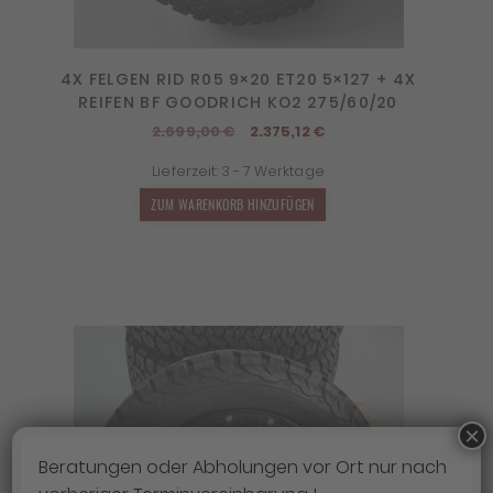
4X FELGEN RID R05 9×20 ET20 5×127 + 4X
REIFEN BF GOODRICH KO2 275/60/20
Ursprünglicher
Aktueller
2.699,00
€
2.375,12
€
Preis
Preis
Lieferzeit:
3 - 7 Werktage
war:
ist:
2.699,00 €
2.375,12 €.
ZUM WARENKORB HINZUFÜGEN
×
Beratungen oder Abholungen vor Ort nur nach