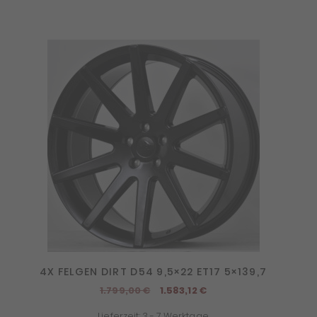
4X FELGEN DIRT D54 9,5×22 ET17 5×139,7
Ursprünglicher
Aktueller
1.799,00
€
1.583,12
€
Preis
Preis
Lieferzeit:
3 - 7 Werktage