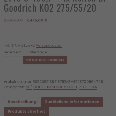
Goodrich KO2 275/55/20
Ursprünglicher
Aktueller
2.750,00
€
2.475,00
€
Preis
Preis
war:
ist:
2.750,00 €
2.475,00 €.
inkl. 19 % MwSt.
exkl.
Versandkosten
Lieferzeit:
3 - 7 Werktage
4x
ZUM WARENKORB HINZUFÜGEN
Felgen
RID
R05
9x20
Artikelnummer:
R052095139718781MB+3528700864748
ET18
Kategorien:
20"
,
DODGE RAM 1500 5 LOCH
,
RID FELGEN
5x139,7
+
Beschreibung
Zusätzliche Informationen
4x
Reifen
Produktsicherheit
BF