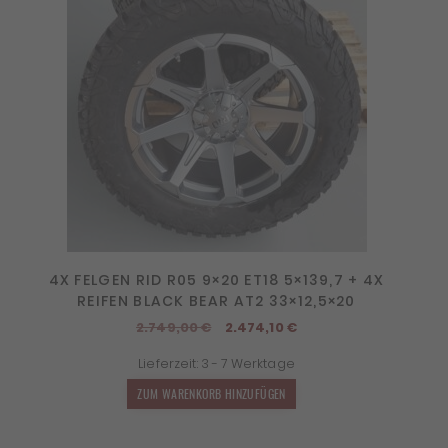
4X FELGEN RID R05 9×20 ET18 5×139,7 + 4X
REIFEN BLACK BEAR AT2 33×12,5×20
Ursprünglicher
Aktueller
2.749,00
€
2.474,10
€
Preis
Preis
Lieferzeit:
3 - 7 Werktage
war:
ist:
2.749,00 €
2.474,10 €.
ZUM WARENKORB HINZUFÜGEN