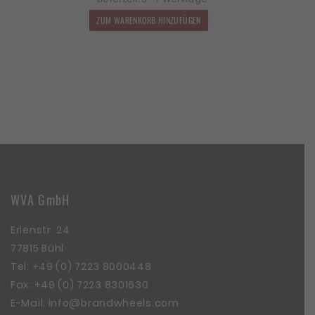
war:
ist:
1.799,00 €
1.583,12 €.
ZUM WARENKORB HINZUFÜGEN
WVA GmbH
Erlenstr. 24
77815 Bühl
Tel:
+49 (0) 7223 8000448
Fax: +49 (0) 7223 8301630
E-Mail:
info@brandwheels.com