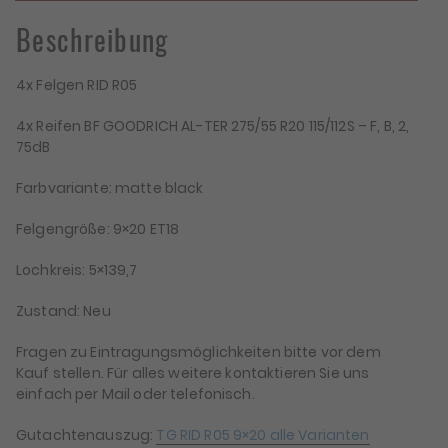
Goodrich
Beschreibung
KO2
275/55/20
Menge
4x Felgen RID R05
4x Reifen BF GOODRICH AL-TER 275/55 R20 115/112S – F, B, 2,
75dB
Farbvariante: matte black
Felgengröße: 9×20 ET18
Lochkreis: 5×139,7
Zustand: Neu
Fragen zu Eintragungsmöglichkeiten bitte vor dem
Kauf stellen. Für alles weitere kontaktieren Sie uns
einfach per Mail oder telefonisch.
Gutachtenauszug:
TG RID R05 9×20 alle Varianten