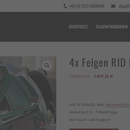
+49 (0) 7223 8000448
shop@b
STARTSEITE
FELGENPROGRAMM
4x Felgen RID
Ursprünglicher
Aktuelle
1.899,00
€
1.671,12
€
Preis
Preis
war:
ist:
1.899,00 €
1.671,12 €
inkl. 19 % MwSt.
exkl.
Versandkos
Lieferzeit:
3 - 7 Werktage
Nur noch 1 verfügbar!