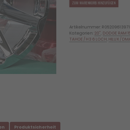
4x
ZUM WARENKORB HINZUFÜGEN
Felgen
RID
R05
9x20
Artikelnummer:
R05209613971
ET10
Kategorien:
20"
,
DODGE RAM 1
6x139,7
TAHOE / H3 6 LOCH
,
HILUX / DM
Menge
en
Produktsicherheit