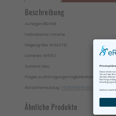
Beschreibung
4x Felgen RID R05
Farbvariante: chrome
Felgengröße: 9×20 ET10
Lochkreis: 6×139,7
Zustand: Neu
Be
Fragen zu Eintragungsmöglichkeiten bitte vor dem 
Te
Gutachtenauszug:
TG RID R05 9×20 ET10 alle Vari
Ähnliche Produkte