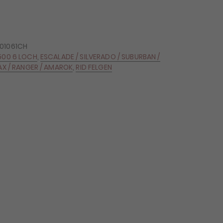
01061CH
500 6 LOCH
,
ESCALADE / SILVERADO / SUBURBAN /
AX / RANGER / AMAROK
,
RID FELGEN