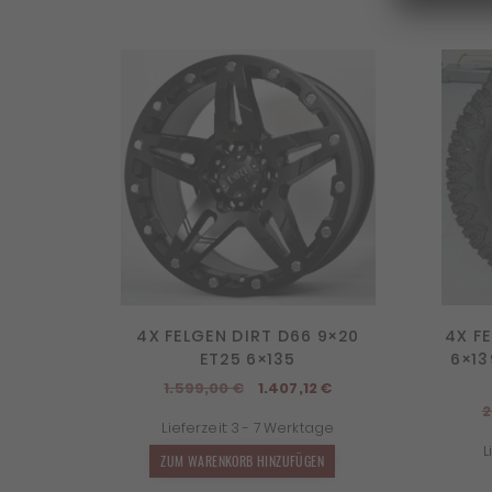
4X FELGEN DIRT D66 9×20
4X FE
ET25 6×135
6×13
Ursprünglicher
Aktueller
1.599,00
€
1.407,12
€
Preis
Preis
2
Lieferzeit:
3 - 7 Werktage
war:
ist:
L
1.599,00 €
1.407,12 €.
ZUM WARENKORB HINZUFÜGEN