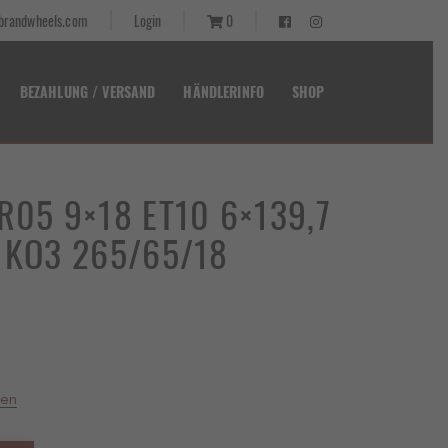
randwheels.com
Login
0
BEZAHLUNG / VERSAND
HÄNDLERINFO
SHOP
 R05 9×18 ET10 6×139,7
F KO3 265/65/18
ller
,00 €.
ten