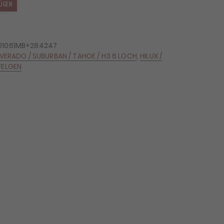
ÜGEN
101061MB+284247
LVERADO / SUBURBAN / TAHOE / H3 6 LOCH
,
HILUX /
FELGEN