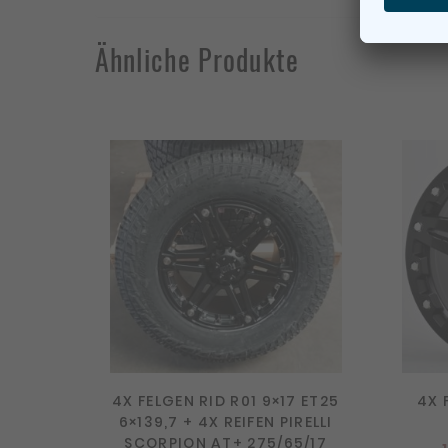
Ähnliche Produkte
4X FELGEN RID R01 9×17 ET25
4X 
6×139,7 + 4X REIFEN PIRELLI
SCORPION AT+ 275/65/17