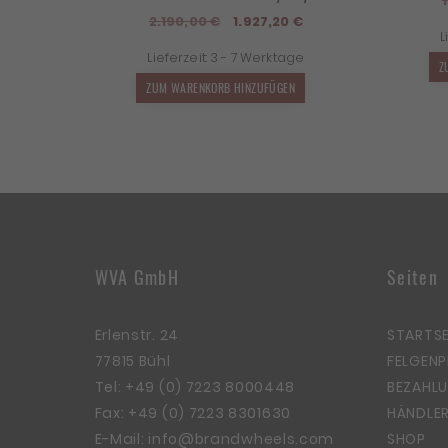
Ursprünglicher
Aktueller
2.190,00
€
1.927,20
€
L
Preis
Preis
Lieferzeit:
3 - 7 Werktage
war:
ist:
Z
2.190,00 €
1.927,20 €.
ZUM WARENKORB HINZUFÜGEN
WVA GmbH
Seiten
Erlenstr. 24
STARTSE
77815 Bühl
FELGEN
Tel:
+49 (0) 7223 8000448
BEZAHLU
Fax: +49 (0) 7223 8301630
HÄNDLER
E-Mail:
info@brandwheels.com
SHOP