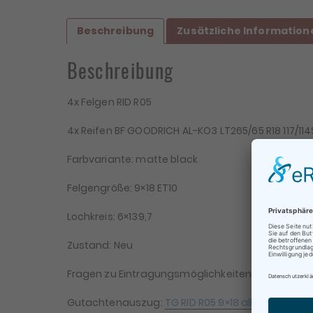
Beschreibung
Zusätzliche Information
Beschreibung
4x Felgen RID R05
4x Reifen BF GOODRICH AL-KO3 LT265/65 R18 117/114S
Farbvariante: matte black
Felgengröße: 9×18 ET10
Lochkreis: 6×139,7
Be
Zustand: Neu
Te
Fragen zu Eintragungsmöglichkeiten bitte vor dem 
Gutachtenauszug:
TG RID R05 9×18 alle Varianten