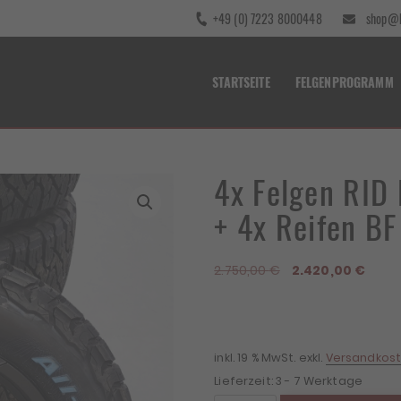
+49 (0) 7223 8000448
shop@b
STARTSEITE
FELGENPROGRAMM
4x Felgen RID
+ 4x Reifen B
Ursprünglicher
Aktue
2.750,00
€
2.420,00
€
Preis
Preis
war:
ist:
2.750,00 €
2.420
inkl. 19 % MwSt.
exkl.
Versandkos
Lieferzeit:
3 - 7 Werktage