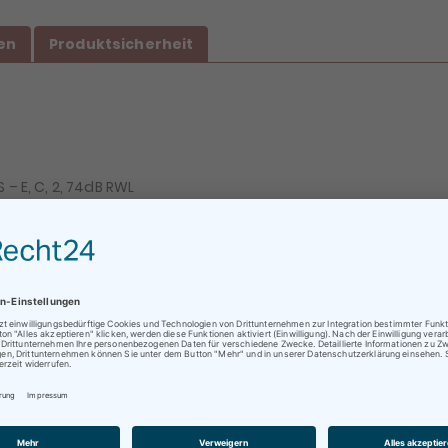
en
Produktsicherheit
 – E, C, 2, 74dB RWL
ratungen oder Abholungen vor Ort nur nach vorheriger
rminvereinbarung !
Kauf stellen. Für alles weitere kontaktieren Sie uns einfach per