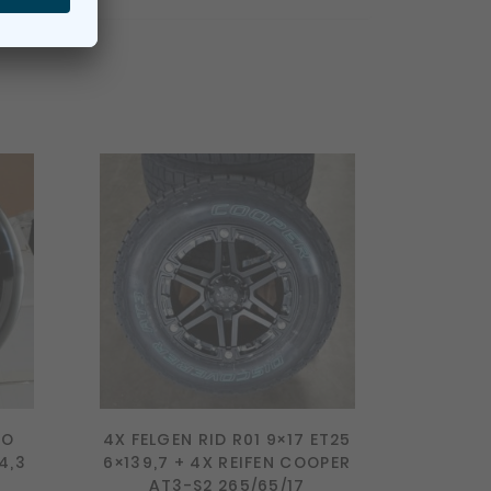
RO
4X FELGEN RID R01 9×17 ET25
4,3
6×139,7 + 4X REIFEN COOPER
AT3-S2 265/65/17