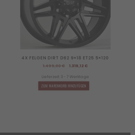
4X FELGEN DIRT D62 9×18 ET25 5×120
Ursprünglicher
Aktueller
1.499,00
€
1.319,12
€
Preis
Preis
Lieferzeit:
3 - 7 Werktage
war:
ist:
1.499,00 €
1.319,12 €.
ZUM WARENKORB HINZUFÜGEN