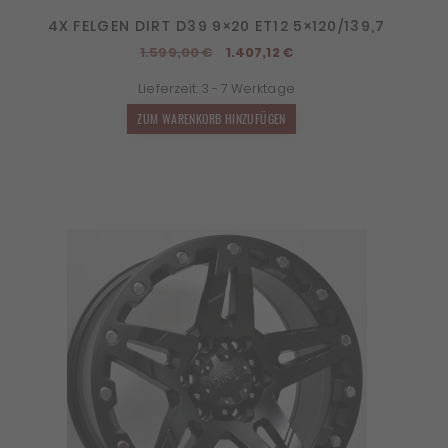
4X FELGEN DIRT D39 9×20 ET12 5×120/139,7
Ursprünglicher
Aktueller
1.599,00
€
1.407,12
€
Preis
Preis
Lieferzeit:
3 - 7 Werktage
war:
ist:
1.599,00 €
1.407,12 €.
ZUM WARENKORB HINZUFÜGEN