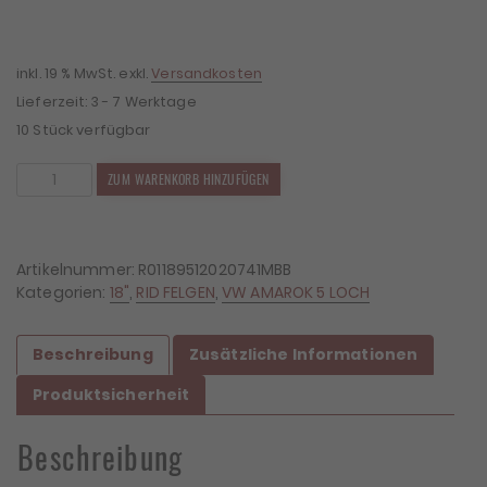
war:
ist:
1.499,00 €
1.319,12 €.
inkl. 19 % MwSt.
exkl.
Versandkosten
Lieferzeit:
3 - 7 Werktage
10 Stück verfügbar
4x
ZUM WARENKORB HINZUFÜGEN
Felgen
RID
R01
9x18
Artikelnummer:
R01189512020741MBB
ET20
Kategorien:
18"
,
RID FELGEN
,
VW AMAROK 5 LOCH
5x120
Menge
Beschreibung
Zusätzliche Informationen
Produktsicherheit
Beschreibung