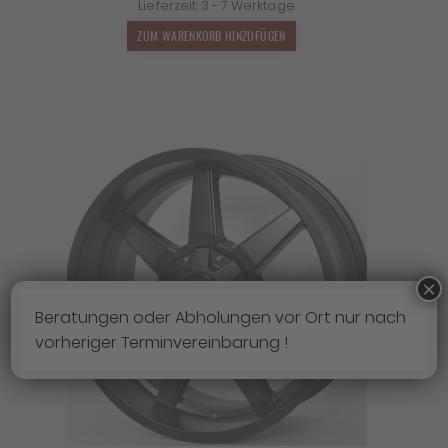
Lieferzeit:
3 - 7 Werktage
war:
ist:
1.599,00 €
959,40 €.
ZUM WARENKORB HINZUFÜGEN
×
Beratungen oder Abholungen vor Ort nur nach
vorheriger Terminvereinbarung !