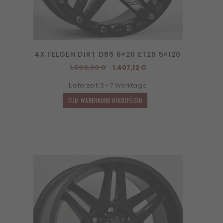
4X FELGEN DIRT D66 9×20 ET25 5×120
Ursprünglicher
Aktueller
1.599,00
€
1.407,12
€
Preis
Preis
Lieferzeit:
3 - 7 Werktage
war:
ist:
1.599,00 €
1.407,12 €.
ZUM WARENKORB HINZUFÜGEN