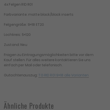
4x Felgen RID R01
Farbvariante: matte black/black inserts
Felgengröße: 9×18 ET20
Lochkreis: 5×120
Zustand: Neu
Fragen zu Eintragungsmöglichkeiten bitte vor dem
Kauf stellen. Für alles weitere kontaktieren Sie uns
einfach per Mail oder telefonisch.
Gutachtenauszug:
TG RID R01 9×18 alle Varianten
Ähnliche Produkte