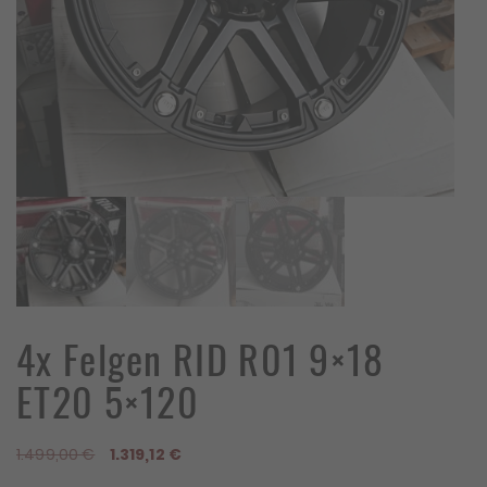
4x Felgen RID R01 9×18
ET20 5×120
Ursprünglicher
Aktueller
1.499,00
€
1.319,12
€
Preis
Preis