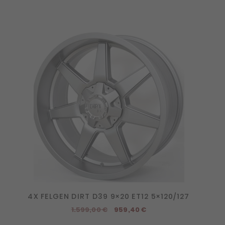
4X FELGEN DIRT D39 9×20 ET12 5×120/127
Ursprünglicher
Aktueller
1.599,00
€
959,40
€
Preis
Preis