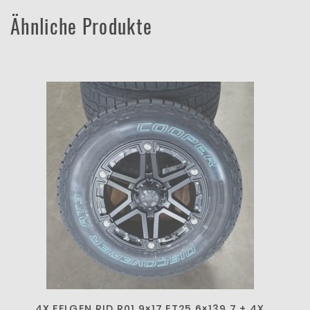
Ähnliche Produkte
4X FELGEN RID R01 9×17 ET25 6×139,7 + 4X