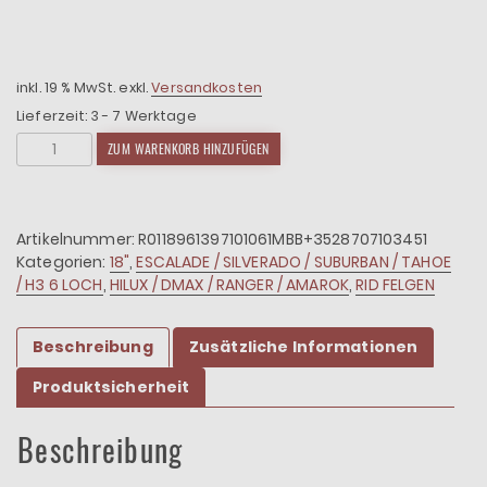
Preis
Preis
war:
ist:
2.650,00 €
2.385,00 €.
inkl. 19 % MwSt.
exkl.
Versandkosten
Lieferzeit:
3 - 7 Werktage
4x
ZUM WARENKORB HINZUFÜGEN
Felgen
RID
R01
9x18
Artikelnummer:
R0118961397101061MBB+3528707103451
ET10
Kategorien:
18"
,
ESCALADE / SILVERADO / SUBURBAN / TAHOE
6x139,7
/ H3 6 LOCH
,
HILUX / DMAX / RANGER / AMAROK
,
RID FELGEN
+
4x
Beschreibung
Zusätzliche Informationen
Reifen
BF
Produktsicherheit
KO2
265/65/18
Beschreibung
Menge