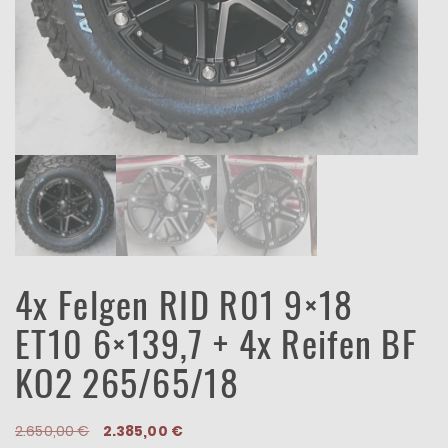
4x Felgen RID R01 9×18
ET10 6×139,7 + 4x Reifen BF
KO2 265/65/18
Ursprünglicher
Aktueller
2.650,00
€
2.385,00
€