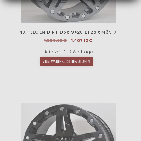
4X FELGEN DIRT D66 9×20 ET25 6×139,7
Ursprünglicher
Aktueller
1.599,00
€
1.407,12
€
Preis
Preis
Lieferzeit:
3 - 7 Werktage
war:
ist:
1.599,00 €
1.407,12 €.
ZUM WARENKORB HINZUFÜGEN