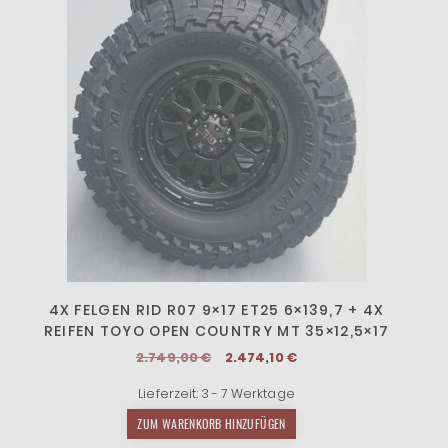
4X FELGEN RID R07 9×17 ET25 6×139,7 + 4X
REIFEN TOYO OPEN COUNTRY MT 35×12,5×17
Ursprünglicher
Aktueller
2.749,00
€
2.474,10
€
Preis
Preis
Lieferzeit:
3 - 7 Werktage
war:
ist:
2.749,00 €
2.474,10 €.
ZUM WARENKORB HINZUFÜGEN