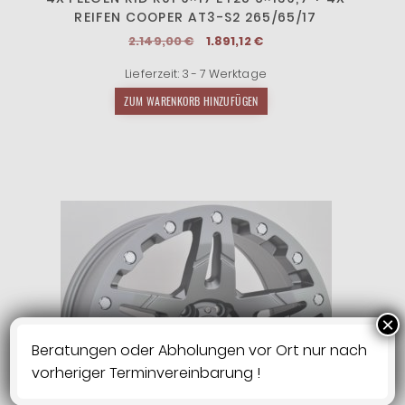
REIFEN COOPER AT3-S2 265/65/17
Ursprünglicher
Aktueller
2.149,00
€
1.891,12
€
Preis
Preis
Lieferzeit:
3 - 7 Werktage
war:
ist:
2.149,00 €
1.891,12 €.
ZUM WARENKORB HINZUFÜGEN
×
Beratungen oder Abholungen vor Ort nur nach
vorheriger Terminvereinbarung !