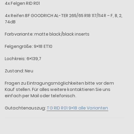
4x Felgen RID R01
4x Reifen BF GOODRICH AL-TER 265/65 R18 117/114R – F, B, 2,
74dB
Farbvariante: matte black/black inserts
Felgengröße: 9×18 ET10
Lochkreis: 6×139,7
Zustand: Neu
Fragen zu Eintragungsmöglichkeiten bitte vor dem
Kauf stellen. Für alles weitere kontaktieren Sie uns
einfach per Mail oder telefonisch.
Gutachtenauszug:
TG RID R01 9×18 alle Varianten