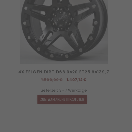
4X FELGEN DIRT D66 9×20 ET25 6×139,7
Ursprünglicher
Aktueller
1.599,00
€
1.407,12
€
Preis
Preis
Lieferzeit:
3 - 7 Werktage
war:
ist:
1.599,00 €
1.407,12 €.
ZUM WARENKORB HINZUFÜGEN