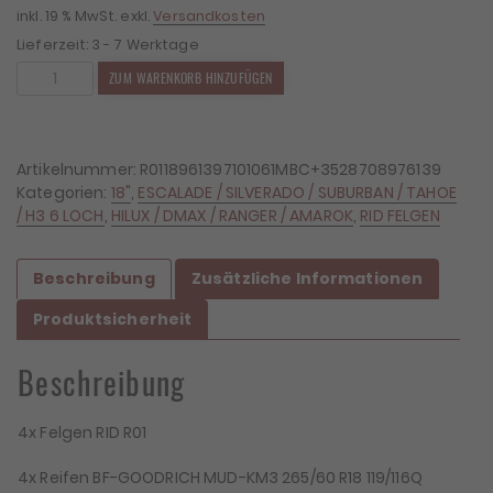
inkl. 19 % MwSt.
exkl.
Versandkosten
Lieferzeit:
3 - 7 Werktage
4x
ZUM WARENKORB HINZUFÜGEN
Felgen
RID
R01
9x18
Artikelnummer:
R0118961397101061MBC+3528708976139
ET10
Kategorien:
18"
,
ESCALADE / SILVERADO / SUBURBAN / TAHOE
6x139,7
/ H3 6 LOCH
,
HILUX / DMAX / RANGER / AMAROK
,
RID FELGEN
+
4x
Beschreibung
Zusätzliche Informationen
Reifen
BF
Produktsicherheit
Goodrich
KM3
Beschreibung
265/60/18
Menge
4x Felgen RID R01
4x Reifen BF-GOODRICH MUD-KM3 265/60 R18 119/116Q