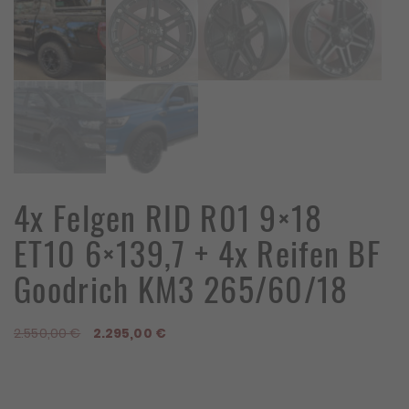
4x Felgen RID R01 9×18
ET10 6×139,7 + 4x Reifen BF
Goodrich KM3 265/60/18
Ursprünglicher
Aktueller
2.550,00
€
2.295,00
€
Preis
Preis
war:
ist:
2.550,00 €
2.295,00 €.