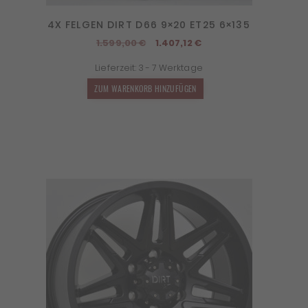
4X FELGEN DIRT D66 9×20 ET25 6×135
Ursprünglicher
Aktueller
1.599,00
€
1.407,12
€
Preis
Preis
Lieferzeit:
3 - 7 Werktage
war:
ist:
1.599,00 €
1.407,12 €.
ZUM WARENKORB HINZUFÜGEN