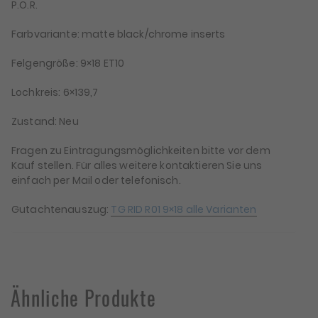
P.O.R.
Farbvariante: matte black/chrome inserts
Felgengröße: 9×18 ET10
Lochkreis: 6×139,7
Zustand: Neu
Fragen zu Eintragungsmöglichkeiten bitte vor dem
Kauf stellen. Für alles weitere kontaktieren Sie uns
einfach per Mail oder telefonisch.
Gutachtenauszug:
TG RID R01 9×18 alle Varianten
Ähnliche Produkte