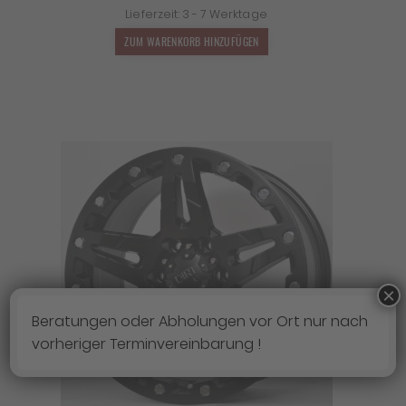
Lieferzeit:
3 - 7 Werktage
war:
ist:
2.190,00 €
1.927,20 €.
ZUM WARENKORB HINZUFÜGEN
×
Beratungen oder Abholungen vor Ort nur nach
vorheriger Terminvereinbarung !