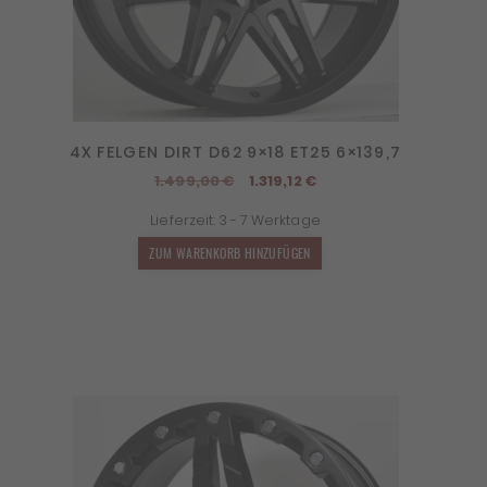
4X FELGEN DIRT D62 9×18 ET25 6×139,7
Ursprünglicher
Aktueller
1.499,00
€
1.319,12
€
Preis
Preis
Lieferzeit:
3 - 7 Werktage
war:
ist:
1.499,00 €
1.319,12 €.
ZUM WARENKORB HINZUFÜGEN