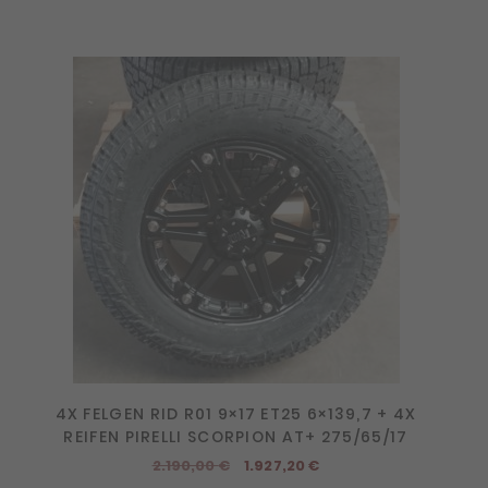
4X FELGEN RID R01 9×17 ET25 6×139,7 + 4X
REIFEN PIRELLI SCORPION AT+ 275/65/17
Ursprünglicher
Aktueller
2.190,00
€
1.927,20
€
Preis
Preis