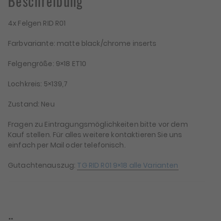
Beschreibung
4x Felgen RID R01
Farbvariante: matte black/chrome inserts
Felgengröße: 9×18 ET10
Lochkreis: 5×139,7
Zustand: Neu
Fragen zu Eintragungsmöglichkeiten bitte vor dem
Kauf stellen. Für alles weitere kontaktieren Sie uns
einfach per Mail oder telefonisch.
Gutachtenauszug:
TG RID R01 9×18 alle Varianten