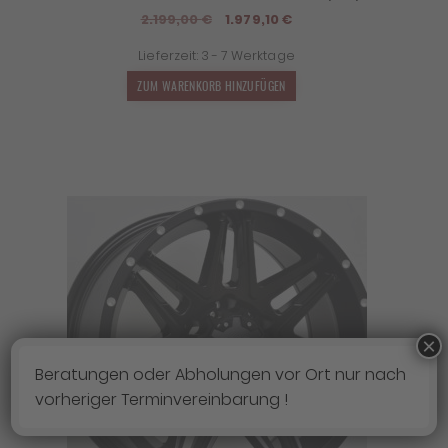
Ursprünglicher
Aktueller
2.199,00
€
1.979,10
€
Preis
Preis
Lieferzeit:
3 - 7 Werktage
war:
ist:
2.199,00 €
1.979,10 €.
ZUM WARENKORB HINZUFÜGEN
×
Beratungen oder Abholungen vor Ort nur nach
vorheriger Terminvereinbarung !