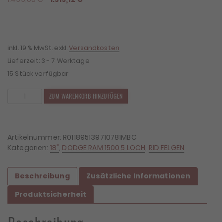
Preis
Preis
war:
ist:
1.499,00 €
1.319,12 €.
inkl. 19 % MwSt.
exkl.
Versandkosten
Lieferzeit:
3 - 7 Werktage
15 Stück verfügbar
4x
ZUM WARENKORB HINZUFÜGEN
Felgen
RID
R01
9x18
Artikelnummer:
R011895139710781MBC
ET10
Kategorien:
18"
,
DODGE RAM 1500 5 LOCH
,
RID FELGEN
5x139,7
Menge
Beschreibung
Zusätzliche Informationen
Produktsicherheit