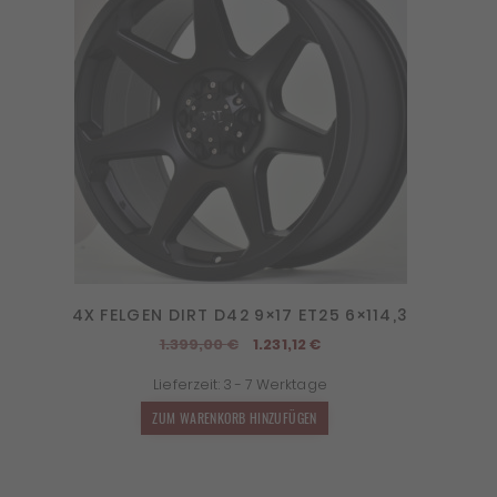
4X FELGEN DIRT D42 9×17 ET25 6×114,3
Ursprünglicher
Aktueller
1.399,00
€
1.231,12
€
Preis
Preis
Lieferzeit:
3 - 7 Werktage
war:
ist:
1.399,00 €
1.231,12 €.
ZUM WARENKORB HINZUFÜGEN