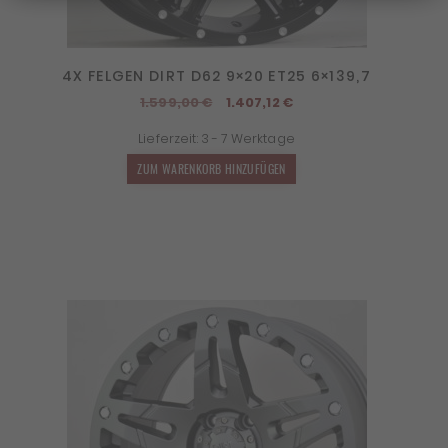
4X FELGEN DIRT D62 9×20 ET25 6×139,7
Ursprünglicher
Aktueller
1.599,00
€
1.407,12
€
Preis
Preis
Lieferzeit:
3 - 7 Werktage
war:
ist:
1.599,00 €
1.407,12 €.
ZUM WARENKORB HINZUFÜGEN