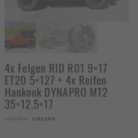
4x Felgen RID R01 9×17
ET20 5×127 + 4x Reifen
Hankook DYNAPRO MT2
35×12,5×17
Ursprünglicher
Aktueller
2.390,00
€
2.103,20
€
Preis
Preis
war:
ist: