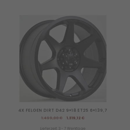
4X FELGEN DIRT D42 9×18 ET25 6×139,7
Ursprünglicher
Aktueller
1.499,00
€
1.319,12
€
Preis
Preis
Lieferzeit:
3 - 7 Werktage
war:
ist: