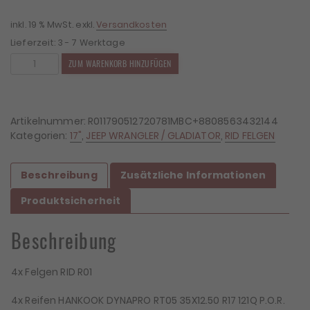
2.390,00 €
2.103,20 €.
inkl. 19 % MwSt.
exkl.
Versandkosten
Lieferzeit:
3 - 7 Werktage
4x
ZUM WARENKORB HINZUFÜGEN
Felgen
RID
R01
9x17
Artikelnummer:
R011790512720781MBC+8808563432144
ET20
Kategorien:
17"
,
JEEP WRANGLER / GLADIATOR
,
RID FELGEN
5x127
+
Beschreibung
Zusätzliche Informationen
4x
Reifen
Produktsicherheit
Hankook
DYNAPRO
Beschreibung
MT2
35x12,5x17
Menge
4x Felgen RID R01
4x Reifen HANKOOK DYNAPRO RT05 35X12.50 R17 121Q P.O.R.