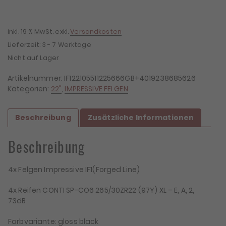
inkl. 19 % MwSt.
exkl.
Versandkosten
Lieferzeit:
3 - 7 Werktage
Nicht auf Lager
Artikelnummer:
IF122105511225666GB+4019238685626
Kategorien:
22"
,
IMPRESSIVE FELGEN
Beschreibung
Zusätzliche Informationen
Beschreibung
4x Felgen Impressive IF1(Forged Line)
4x Reifen CONTI SP-CO6 265/30ZR22 (97Y) XL – E, A, 2,
73dB
Farbvariante: gloss black