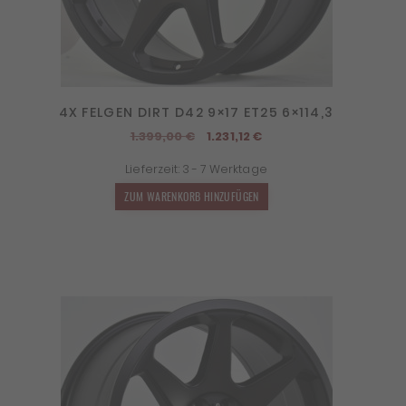
4X FELGEN DIRT D42 9×17 ET25 6×114,3
Ursprünglicher
Aktueller
1.399,00
€
1.231,12
€
Preis
Preis
Lieferzeit:
3 - 7 Werktage
war:
ist:
1.399,00 €
1.231,12 €.
ZUM WARENKORB HINZUFÜGEN