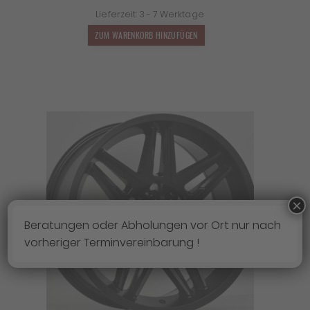
Preis
Preis
Lieferzeit:
3 - 7 Werktage
war:
ist:
1.399,00 €
1.231,12 €.
ZUM WARENKORB HINZUFÜGEN
×
Beratungen oder Abholungen vor Ort nur nach
vorheriger Terminvereinbarung !