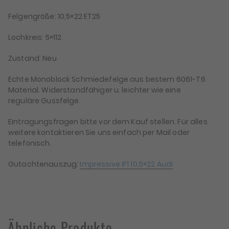
Felgengröße: 10,5×22 ET25
Lochkreis: 5×112
Zustand: Neu
Echte Monoblock Schmiedefelge aus bestem 6061-T6
Material. Widerstandfähiger u. leichter wie eine
reguläre Gussfelge.
Eintragungsfragen bitte vor dem Kauf stellen. Für alles
weitere kontaktieren Sie uns einfach per Mail oder
telefonisch.
Gutachtenauszug:
Impressive IF1 10,5×22 Audi
Ähnliche Produkte