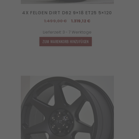
4X FELGEN DIRT D62 9×18 ET25 5×120
Ursprünglicher
Aktueller
1.499,00
€
1.319,12
€
Preis
Preis
Lieferzeit:
3 - 7 Werktage
war:
ist:
1.499,00 €
1.319,12 €.
ZUM WARENKORB HINZUFÜGEN