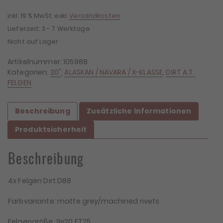
inkl. 19 % MwSt.
exkl.
Versandkosten
Lieferzeit:
3 - 7 Werktage
Nicht auf Lager
Artikelnummer:
105988
Kategorien:
20"
,
ALASKAN / NAVARA / X-KLASSE
,
DIRT A.T.
FELGEN
Beschreibung
Zusätzliche Informationen
Produktsicherheit
Beschreibung
4x Felgen Dirt D88
Farbvariante: matte grey/machined rivets
Felgengröße: 9×20 ET25