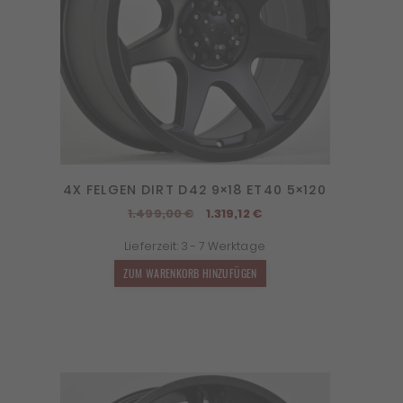
4X FELGEN DIRT D42 9×18 ET40 5×120
Ursprünglicher
Aktueller
1.499,00
€
1.319,12
€
Preis
Preis
Lieferzeit:
3 - 7 Werktage
war:
ist:
1.499,00 €
1.319,12 €.
ZUM WARENKORB HINZUFÜGEN