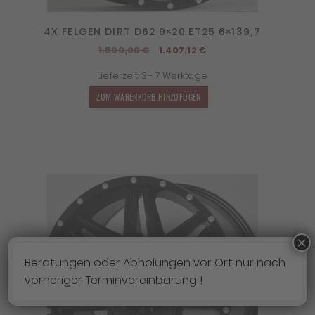
4X FELGEN DIRT D62 9×20 ET25 6×139,7
Ursprünglicher
Aktueller
1.599,00
€
1.407,12
€
Preis
Preis
Lieferzeit:
3 - 7 Werktage
war:
ist:
1.599,00 €
1.407,12 €.
ZUM WARENKORB HINZUFÜGEN
×
Beratungen oder Abholungen vor Ort nur nach
vorheriger Terminvereinbarung !