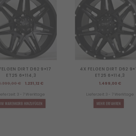
FELGEN DIRT D62 9×17
4X FELGEN DIRT D62 9×
ET25 6×114,3
ET25 6×114,3
Ursprünglicher
Aktueller
1.399,00
€
1.231,12
€
1.499,00
€
Preis
Preis
ieferzeit:
3 - 7 Werktage
Lieferzeit:
3 - 7 Werktage
war:
ist:
1.399,00 €
1.231,12 €.
UM WARENKORB HINZUFÜGEN
MEHR ERFAHREN