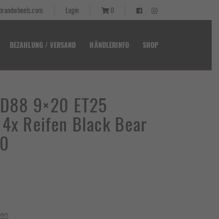
randwheels.com
Login
0
BEZAHLUNG / VERSAND
HÄNDLERINFO
SHOP
t D88 9×20 ET25
 4x Reifen Black Bear
20
ten