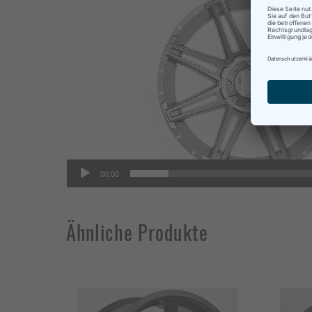
Player
Be
Te
00:00
Ähnliche Produkte