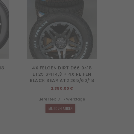
18
4X FELGEN DIRT D66 9×18
ET25 6×114,3 + 4X REIFEN
BLACK BEAR AT2 265/60/18
2.350,00
€
Lieferzeit:
3 - 7 Werktage
MEHR ERFAHREN