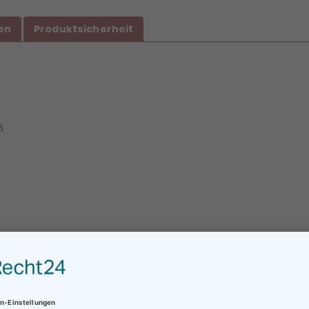
en
Produktsicherheit
B
Kauf stellen. Für alles weitere kontaktieren Sie uns einfach per