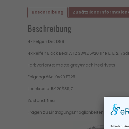
Beschreibung
Zusätzliche Information
Beschreibung
4x Felgen Dirt D88
4x Reifen Black Bear AT2 33×12,5×20 114R E, E, 2, 73d
Farbvariante: matte grey/machined rivets
Felgengröße: 9×20 ET25
Lochkreise: 5×120/139,7
Zustand: Neu
Fragen zu Eintragungsmöglichkeiten bitte vor dem 
Video-