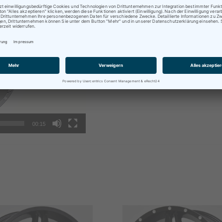
ratungen oder Abholungen vor Ort nur nach vorheriger
rminvereinbarung !
00:15