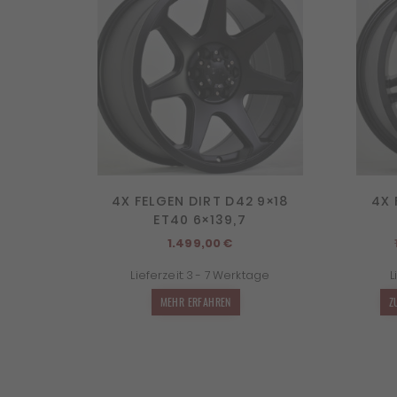
4X FELGEN DIRT D42 9×18
4X 
ET40 6×139,7
1.499,00
€
Lieferzeit:
3 - 7 Werktage
L
MEHR ERFAHREN
Z