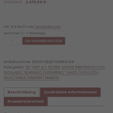
Ursprünglicher
Aktueller
2.750,00
€
2.475,00
€
Preis
Preis
war:
ist:
2.750,00 €
2.475,00 €.
inkl. 19 % MwSt.
exkl.
Versandkosten
Lieferzeit:
3 - 7 Werktage
4x
ZUM WARENKORB HINZUFÜGEN
Felgen
Dirt
D62
9x20
Artikelnummer:
59130+3528700864748
ET25
Kategorien:
20"
,
DIRT A.T. FELGEN
,
DODGE RAM 1500 6 LOCH
,
6x139,7
ESCALADE / SILVERADO / SUBURBAN / TAHOE / H3 6 LOCH
,
+
HILUX / DMAX / RANGER / AMAROK
4x
Reifen
Beschreibung
Zusätzliche Informationen
BF
Goodrich
Produktsicherheit
KO2
275/55/20