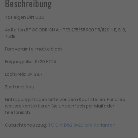
Beschreibung
Menge
4x Felgen Dirt D62
4x Reifen BF GOODRICH AL-TER 275/55 R20 115/112S – E, B, B,
75dB
Farbvarainte: matte black
Felgengröße: 9×20 ET25
Lochkreis: 6×139,7
Zustand: Neu
Eintragungsfragen bitte vor dem Kauf stellen. Für alles
weitere kontaktieren Sie uns einfach per Mail oder
telefonisch.
Gutachtenauszug:
TG Dirt D62 9×20 alle Varianten