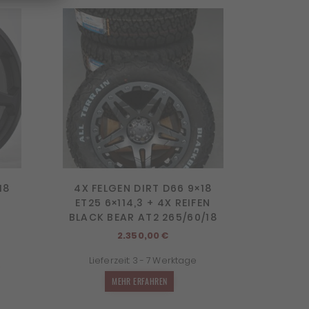
18
4X FELGEN DIRT D66 9×18
ET25 6×114,3 + 4X REIFEN
BLACK BEAR AT2 265/60/18
icher
ktueller
reis
2.350,00
€
t:
Lieferzeit:
3 - 7 Werktage
.319,12 €.
MEHR ERFAHREN