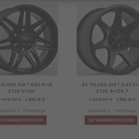
FELGEN DIRT D62 9×18
4X FELGEN DIRT D42 9×
ET25 5×120
ET25 6×139,7
Ursprünglicher
Aktueller
Ursprüngl
A
1.499,00
€
1.319,12
€
1.499,00
€
1.319,12
€
Preis
Preis
Preis
P
ieferzeit:
3 - 7 Werktage
Lieferzeit:
3 - 7 Werktage
war:
ist:
war:
is
1.499,00 €
1.319,12 €.
1.499,00 €
1
UM WARENKORB HINZUFÜGEN
ZUM WARENKORB HINZUFÜGEN