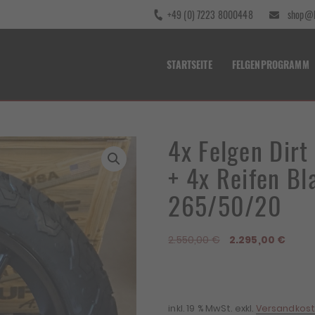
+49 (0) 7223 8000448
shop@b
STARTSEITE
FELGENPROGRAMM
4x Felgen Dir
+ 4x Reifen Bl
265/50/20
Ursprünglicher
Aktuel
2.550,00
€
2.295,00
€
Preis
Preis
war:
ist:
2.550,00 €
2.295,
inkl. 19 % MwSt.
exkl.
Versandkos