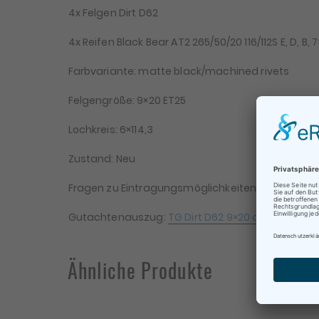
4x Felgen Dirt D62
4x Reifen Black Bear AT2 265/50/20 116/112S E, D, B, 
Farbvariante: matte black/machined rivets
Felgengröße: 9×20 ET25
Lochkreis: 6×114,3
Zustand: Neu
Fragen zu Eintragungsmöglichkeiten bitte vor dem 
Be
Te
Gutachtenauszug:
TG Dirt D62 9×20 alle Variante
Ähnliche Produkte