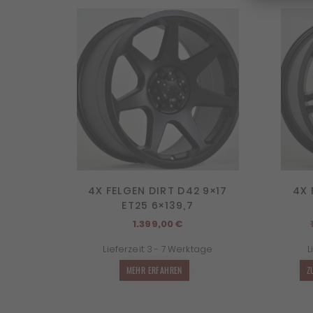
4X FELGEN DIRT D42 9×17
4X 
ET25 6×139,7
1.399,00
€
Lieferzeit:
3 - 7 Werktage
L
MEHR ERFAHREN
Z