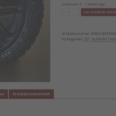
Lieferzeit:
3 - 7 Werktage
4x
ZUM WARENKORB HINZUF
Felgen
Dirt
D62
9x20
Artikelnummer:
61152+69130
ET25
Kategorien:
20"
,
ALASKAN / NA
6x114,3
+
4x
Reifen
Black
Bear
AT2
265/50/20
Menge
en
Produktsicherheit