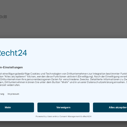
73dB
Kauf stellen. Für alles weitere kontaktieren Sie uns einfach per
ratungen oder Abholungen vor Ort nur nach vorheriger
rminvereinbarung !
n