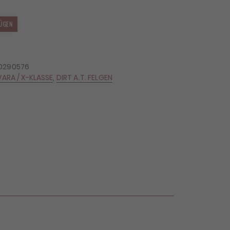
ÜGEN
00290576
VARA / X-KLASSE
,
DIRT A.T. FELGEN