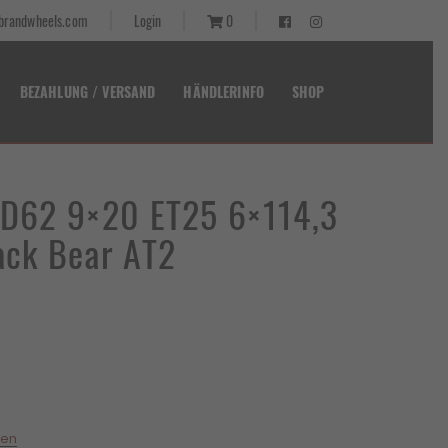
randwheels.com
Login
0
BEZAHLUNG / VERSAND
HÄNDLERINFO
SHOP
t D62 9×20 ET25 6×114,3
ack Bear AT2
ler
00 €.
ten