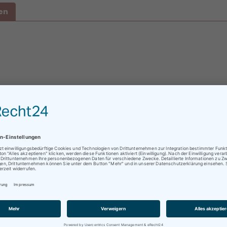
en
ratungen oder Abholungen vor Ort nur nach vorheriger
rminvereinbarung !
alles weitere kontaktieren Sie uns einfach per Mail oder telefo
ustang