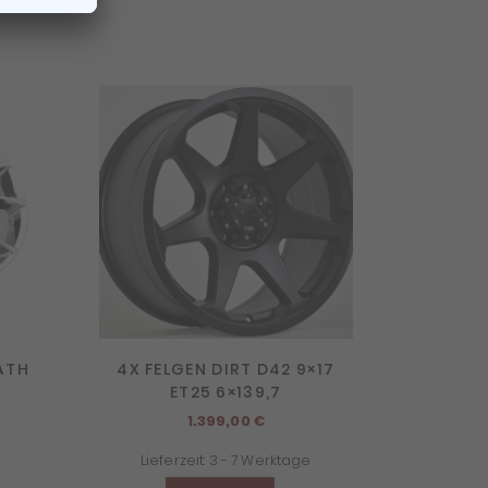
ATH
4X FELGEN DIRT D42 9×17
ET25 6×139,7
icher
ktueller
1.399,00
€
reis
Lieferzeit:
3 - 7 Werktage
st: