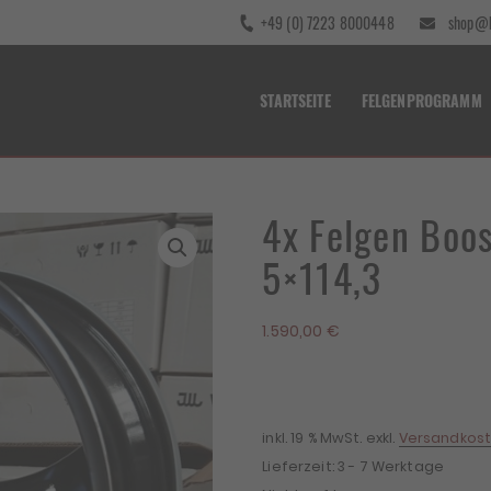
+49 (0) 7223 8000448
shop@b
STARTSEITE
FELGENPROGRAMM
4x Felgen Boo
5×114,3
1.590,00
€
inkl. 19 % MwSt.
exkl.
Versandkos
Lieferzeit:
3 - 7 Werktage