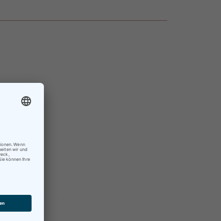
×
nisch.