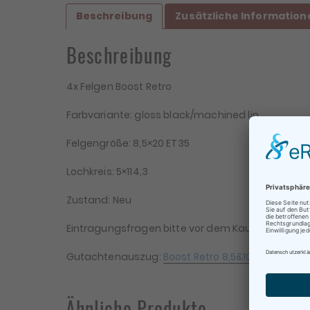
Beschreibung
Zusätzliche Information
Beschreibung
4x Felgen Boost Retro
Farbvariante: gloss black/machined lip
Felgengröße: 8,5×20 ET35
Lochkreis: 5×114,3
Zustand: Neu
Be
Te
Eintragungsfragen bitte vor dem Kauf stellen. Für 
Gutachtenauszug:
Boost Retro 8,5&10×20 Ford M
Ähnliche Produkte