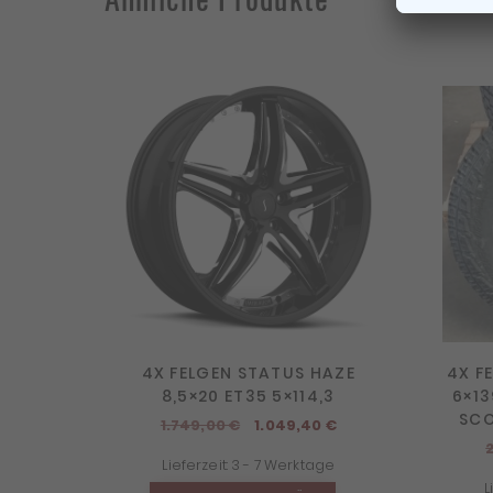
4X FELGEN STATUS HAZE
4X FE
8,5×20 ET35 5×114,3
6×13
SCO
Ursprünglicher
Aktueller
1.749,00
€
1.049,40
€
Preis
Preis
Lieferzeit:
3 - 7 Werktage
war:
ist:
L