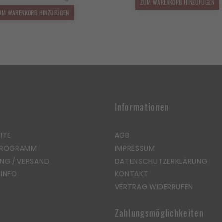
war:
ist:
2.499,00 
2
ZUM WARENKORB HINZUFÜGEN
2.190,00 €
1.927,20 €.
UM WARENKORB HINZUFÜGEN
Informationen
ITE
AGB
PROGRAMM
IMPRESSUM
NG / VERSAND
DATENSCHUTZERKLÄRUNG
INFO
KONTAKT
VERTRAG WIDERRUFEN
Zahlungsmöglichkeiten