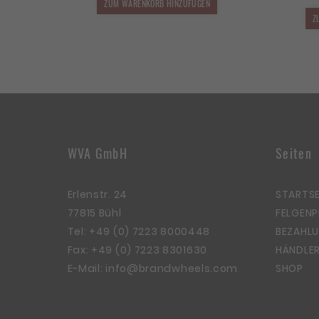
1.749,00 €
1.049,40 €.
ZUM WARENKORB HINZUFÜGEN
Z
WVA GmbH
Seiten
Erlenstr. 24
STARTSE
77815 Bühl
FELGEN
Tel:
+49 (0) 7223 8000448
BEZAHLU
Fax: +49 (0) 7223 8301630
HÄNDLER
E-Mail:
info@brandwheels.com
SHOP