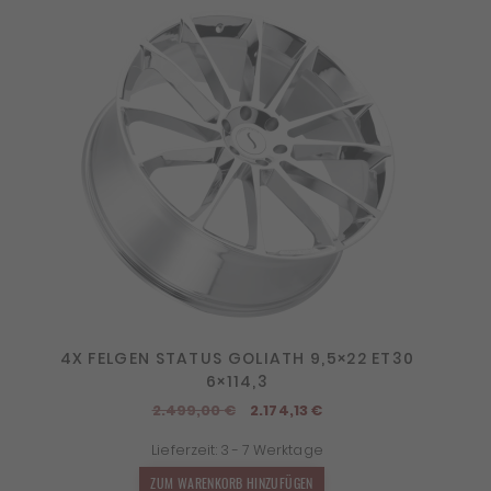
4X FELGEN STATUS GOLIATH 9,5×22 ET30
6×114,3
Ursprünglicher
Aktueller
2.499,00
€
2.174,13
€
Preis
Preis
Lieferzeit:
3 - 7 Werktage
war:
ist:
2.499,00 €
2.174,13 €.
ZUM WARENKORB HINZUFÜGEN