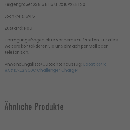
Felgengröße: 2x 8,5 ET15 u. 2x 10×22 ET20
Lochkreis: 5×115
Zustand: Neu
Eintragungsfragen bitte vor dem Kauf stellen. Für alles
weitere kontaktieren Sie uns einfach per Mail oder
telefonisch.
Anwendungsliste/Gutachtenauszug:
Boost Retro
8,5&10×22 300C Challenger Charger
Ähnliche Produkte